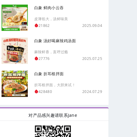
白象 鲜肉小云吞
皮薄馅大，汤鲜味美
2025.09.04
21862
白象 汤好喝麻辣鸡汤面
麻辣鲜香，直呼过瘾
2025.07.25
27776
白象 折耳根拌面
折耳根拌面，大胆来试！
2024.07.29
428480
对产品感兴趣请联系Jane