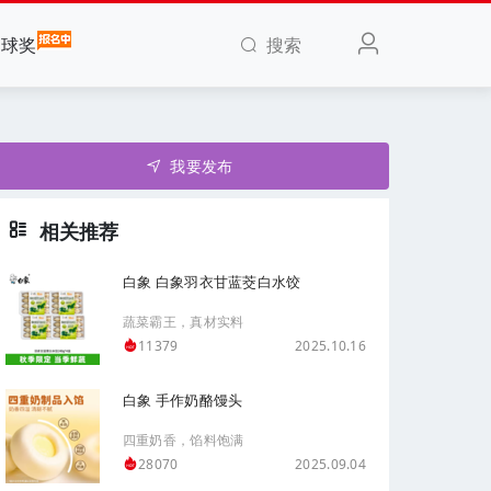
搜索
全球奖
我要发布
相关推荐
白象 白象羽衣甘蓝茭白水饺
蔬菜霸王，真材实料
2025.10.16
11379
白象 手作奶酪馒头
四重奶香，馅料饱满
2025.09.04
28070