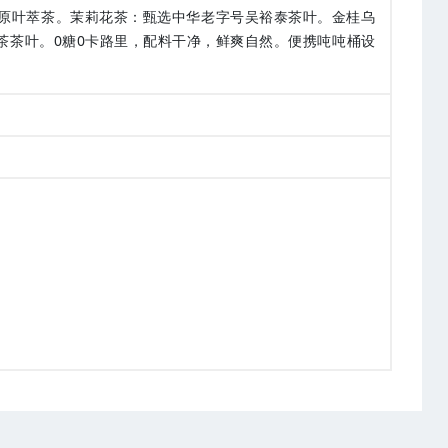
艺原叶萃茶。茉莉花茶：甄选中华老字号吴裕泰茶叶。金桂乌
茶茶叶。0糖0卡路里，配料干净，鲜爽自然。便携吨吨桶设