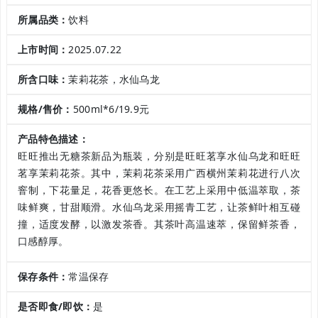
所属品类：
饮料
上市时间：
2025.07.22
所含口味：
茉莉花茶，水仙乌龙
规格/售价：
500ml*6/19.9元
产品特色描述：
旺旺推出无糖茶新品为瓶装，分别是旺旺茗享水仙乌龙和旺旺
茗享茉莉花茶。其中，茉莉花茶采用广西横州茉莉花进行八次
窨制，下花量足，花香更悠长。在工艺上采用中低温萃取，茶
味鲜爽，甘甜顺滑。水仙乌龙采用摇青工艺，让茶鲜叶相互碰
撞，适度发酵，以激发茶香。其茶叶高温速萃，保留鲜茶香，
口感醇厚。
保存条件：
常温保存
是否即食/即饮：
是