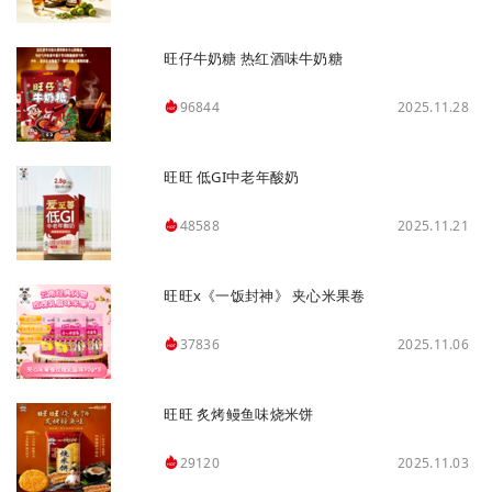
旺仔牛奶糖 热红酒味牛奶糖
2025.11.28
96844
旺旺 低GI中老年酸奶
2025.11.21
48588
旺旺x《一饭封神》 夹心米果卷
2025.11.06
37836
旺旺 炙烤鳗鱼味烧米饼
2025.11.03
29120