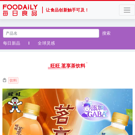
让食品创新触手可及！
搜索
每日新品
全球灵感
旺旺 茗享茶饮料
饮料