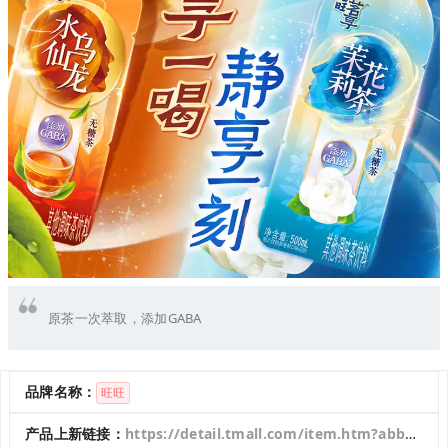
原茶一次萃取，添加GABA
品牌名称：
旺旺
产品上新链接：
https://detail.tmall.com/item.htm?abbucket=5&id=949671455454&ltk2=1753276134426dhudsc6t5m497cx7qzdgci&ns=1&priceTId=2147834217532759476608672e1911&skuId=6030809230230&spm=a21n57.1.hoverItem.2&utparam=%7B%22aplus_abtest%22%3A%226046fc0dd3cc8ec70d5c5689a3438aa3%22%7D&xxc=taobaoSearch