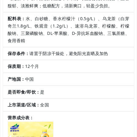
馥郁、淡雅鲜爽；低糖配方，清新爽口，轻盈少负担。
配料表：
水、白砂糖、香水柠檬汁（0.5g/L）、乌龙茶（白芽
奇兰1.8g/L、铁观音（1.2g/L）、速溶乌龙茶、柠檬酸、柠檬
酸钠、三聚磷酸钠、DL-苹果酸、D-异抗坏血酸钠、三氯蔗糖、
食用香精
保存条件：
请置于阴凉干燥处，避免阳光直晒及加热
保质期：
12个月
产地国：
中国
是否即食/即饮：
是
上市渠道/区域：
全国
营养成分表：