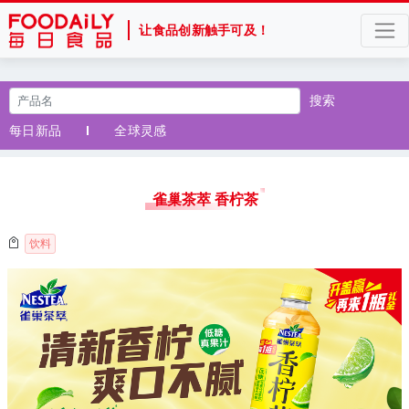
让食品创新触手可及！
搜索
每日新品
全球灵感
雀巢茶萃 香柠茶
饮料