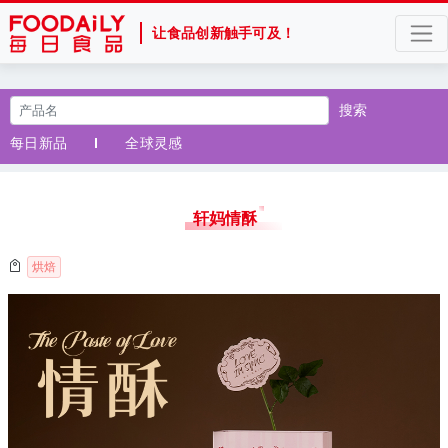
让食品创新触手可及！
搜索
每日新品
全球灵感
轩妈情酥
烘焙