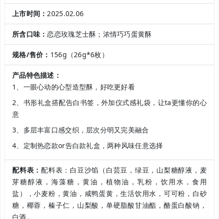
上市时间：
2025.02.06
所含口味：
恋恋玫瑰芝士酥；浓情巧巧蛋黄酥
规格/售价：
156g（26g*6枚）
产品特色描述：
1、一眼心动的心型造型酥，好吃更好看
2、书形礼盒搭配告白书签，外加仪式感礼袋，让ta更懂你的心
意
3、多层丰富口感交织，层次分明又完美融合
4、定制热恋款or告白款礼盒，两种风味任意选择
配料表：
配料表：白豆沙馅（白芸豆，绿豆，山梨糖醇液，麦
芽糖醇液，海藻糖，黄油，植物油，乳粉，饮用水，食用
盐），小麦粉，黄油，咸鸭蛋黄，生活饮用水，可可粉，白砂
糖，椰蓉，榛子仁，山梨酸，单硬脂酸甘油酯，酪蛋白酸钠，
白酒。