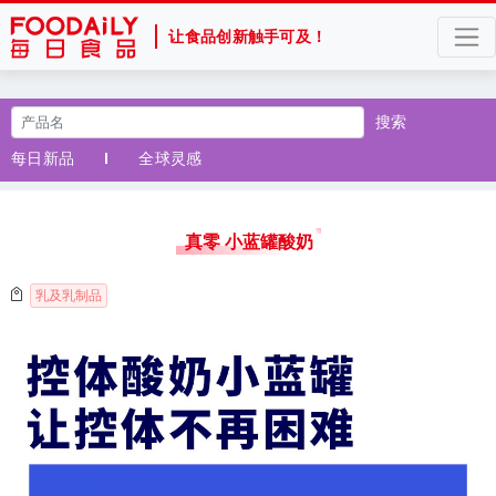
让食品创新触手可及！
搜索
每日新品
全球灵感
真零 小蓝罐酸奶
乳及乳制品