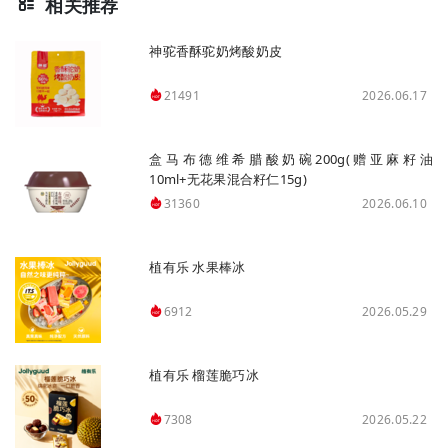
相关推荐
神驼香酥驼奶烤酸奶皮
2026.06.17
21491
盒马布德维希腊酸奶碗200g(赠亚麻籽油
10ml+无花果混合籽仁15g)
2026.06.10
31360
植有乐 水果棒冰
2026.05.29
6912
植有乐 榴莲脆巧冰
2026.05.22
7308