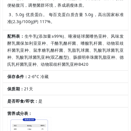
便秘腹泻，调整菌群环境，养成易瘦体质。
3、5.0g 优质蛋白。 每百克蛋白质含量 5.0g，高出国家标准
准(2.3g/100g)约 117%。
配料表：
生牛乳(添加量≥99%)、唾液链球菌嗜热亚种、风味发
酵乳菌保加利亚亚种、干酪乳酪杆菌、嗜酸乳杆菌、动物双歧
杆菌乳亚种、鼠李糖乳酪杆菌、乳脂乳球菌、乳酸乳球菌乳亚
种、乳酸乳球菌乳亚种(双乙酰型)、肠膜明串珠菌乳脂亚种、德
氏乳杆菌乳亚种、动物双歧杆菌乳亚种B420
保存条件：
2-6°C 冷藏
保质期：
21天
是否即食/即饮：
是
营养成分表：