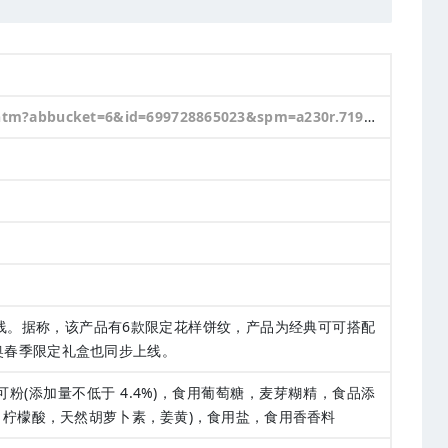
et=6&id=699728865023&spm=a230r.7195193.1997079397.5.22691b6deeNbSV
线。据称，该产品有6款限定花样饼纹，产品为经典可可搭配
奥春季限定礼盒也同步上线。
粉(添加量不低于 4.4%)，食用葡萄糖，麦芽糊精，食品添
，柠檬酸，天然胡萝卜素，姜黄)，食用盐，食用香香料