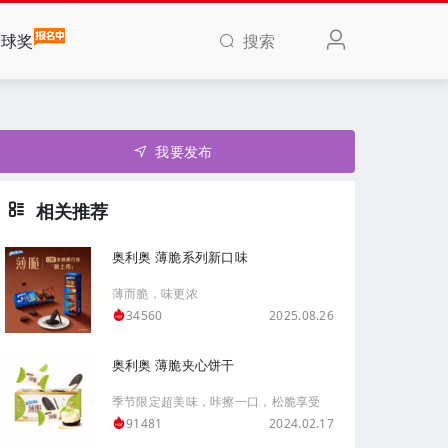
搜索
全球奖
我要发布
相关推荐
奥利奥 薄脆系列新口味
薄而脆，味更浓
2025.08.26
34560
奥利奥 薄脆夹心饼干
季节限定超美味，咔擦一口，松脆享受
2024.02.17
91481