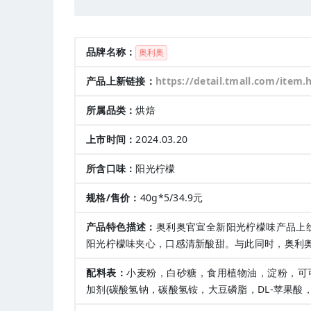
品牌名称：
奥利奥
产品上新链接：
https://detail.tmall.com/item.htm?abbuck
所属品类：
烘焙
上市时间：
2024.03.20
所含口味：
阳光柠檬
规格/售价：
40g*5/34.9元
产品特色描述：
奥利奥官宣全新阳光柠檬味产品上
阳光柠檬味夹心，口感清新酸甜。与此同时，奥利
配料表：
小麦粉，白砂糖，食用植物油，淀粉，可可
加剂(碳酸氢钠，碳酸氢铵，大豆磷脂，DL-苹果酸