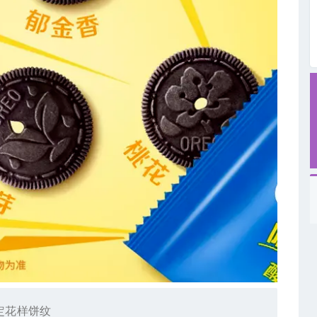
定花样饼纹