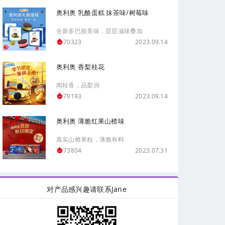
奥利奥 乳酪蛋糕 抹茶味/树莓味
全新多巴胺美味，层层滋味叠加
2023.09.14
70323
奥利奥 香梨桂花
闻桂香，品梨润
2023.09.14
79193
奥利奥 薄脆红果山楂味
真实山楂果粒，薄脆有料
2023.07.31
73804
对产品感兴趣请联系Jane