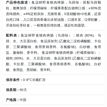
产品特色描述：
集柒鲜即食猪肉烤肠，马蹄味：搭配马蹄颗
粒，脆爽加倍；柠檬黑椒味：柠檬果香配合烧烤口感；≥80%优
质纯猪肉，≤4%淀粉添加，无猪骨素，0亚硝酸钠×0色素，还原
自然口味，入口层层肉香爆出浓郁油脂，口感丰富，Q弹软嫩，
开袋轻松享轻食，一根整装拒绝饥饿，满足吃肉愿望。
配料表：
集柒鲜即食猪肉烤肠（马蹄味）：猪肉 (80%)、马
蹄、水、大豆蛋白粉、食品添加剂 (乙酰化二淀粉磷酸酯、卡拉
胶、三聚磷酸钠、食用香精香料、谷氨酸钠)、白砂糖、食用
盐、藤椒粉、香辛料。 集柒鲜即食猪肉烤肠（柠檬黑椒味）：
猪肉 (80%)、水、大豆蛋白粉、食品添加剂 (乙酰化二淀粉磷酸
酯、卡拉胶、三聚磷酸钠、食用香精香料、谷氨酸钠)、白砂
糖、食用盐、黑胡椒、香辛料。
保存条件：
0-8°C冷藏贮存
保质期：
90天
产地国：
中国