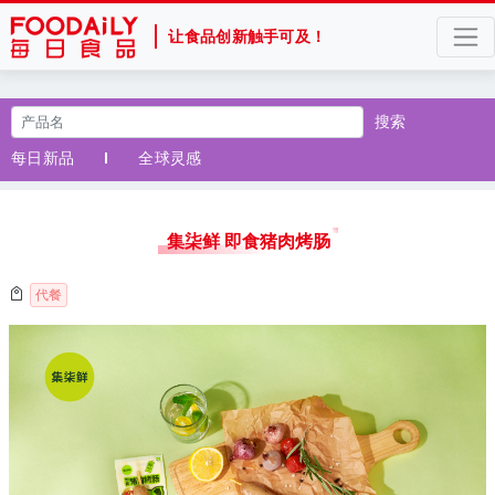
让食品创新触手可及！
搜索
每日新品
全球灵感
集柒鲜 即食猪肉烤肠
代餐