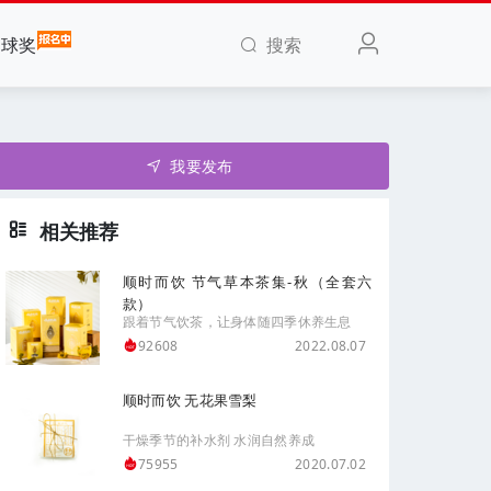
搜索
全球奖
我要发布
相关推荐
顺时而饮 节气草本茶集-秋（全套六
款）
跟着节气饮茶，让身体随四季休养生息
2022.08.07
92608
顺时而饮 无花果雪梨
干燥季节的补水剂 水润自然养成
2020.07.02
75955