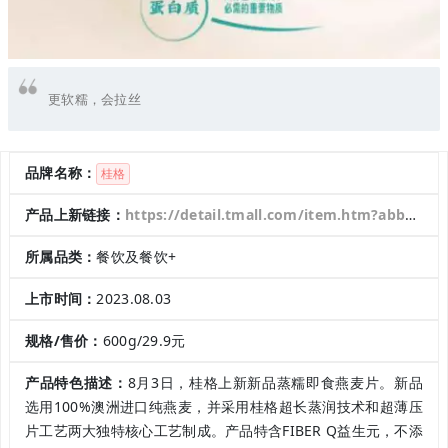
更软糯，会拉丝
品牌名称：
桂格
产品上新链接：
https://detail.tmall.com/item.htm?abbucket=12&id=730295432814&ns=1&spm=a230r.1.14.30.54166884wXIs3a
所属品类：
餐饮及餐饮+
上市时间：
2023.08.03
规格/售价：
600g/29.9元
产品特色描述：
8月3日，桂格上新新品蒸糯即食燕麦片。新品
选用100%澳洲进口纯燕麦，并采用桂格超长蒸润技术和超薄压
片工艺两大独特核心工艺制成。产品特含FIBER Q益生元，不添