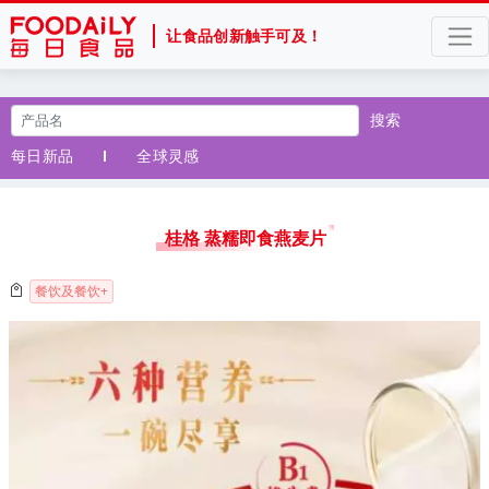
让食品创新触手可及！
搜索
每日新品
全球灵感
桂格 蒸糯即食燕麦片
餐饮及餐饮+