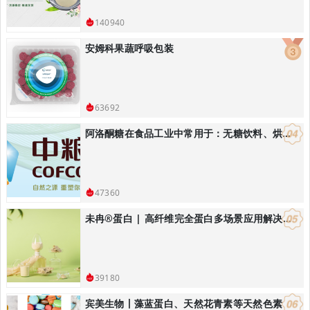
140940
安姆科果蔬呼吸包装
63692
阿洛酮糖在食品工业中常用于：无糖饮料、烘焙食品：替代蔗糖降低热量
47360
未冉®️蛋白 | 高纤维完全蛋白多场景应用解决方案
39180
宾美生物丨藻蓝蛋白、天然花青素等天然色素