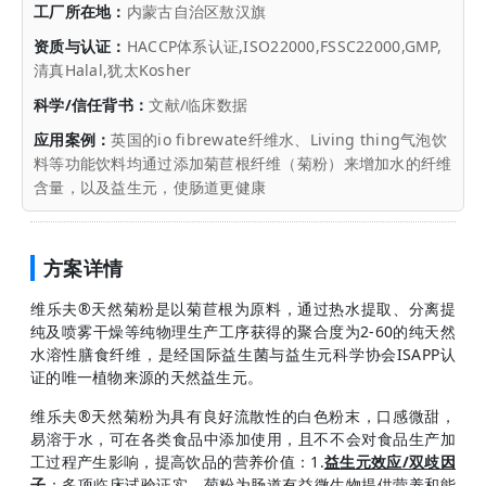
工厂所在地：
内蒙古自治区敖汉旗
资质与认证：
HACCP体系认证,ISO22000,FSSC22000,GMP,
清真Halal,犹太Kosher
科学/信任背书：
文献/临床数据
应用案例：
英国的io fibrewate纤维水、Living thing气泡饮
料等功能饮料均通过添加菊苣根纤维（菊粉）来增加水的纤维
含量，以及益生元，使肠道更健康
方案详情
维乐夫®天然菊粉是以菊苣根为原料，通过热水提取、分离提
纯及喷雾干燥等纯物理生产工序获得的聚合度为2-60的纯天然
水溶性膳食纤维，是经国际益生菌与益生元科学协会ISAPP认
证的唯一植物来源的天然益生元。
维乐夫®天然菊粉为具有良好流散性的白色粉末，口感微甜，
易溶于水，可在各类食品中添加使用，且不不会对食品生产加
工过程产生影响，提高饮品的营养价值：1.
益生元效应/双歧因
子
：多项临床试验证实，菊粉为肠道有益微生物提供营养和能