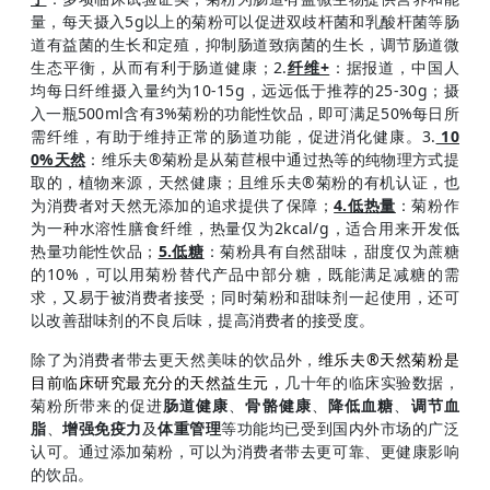
量，每天摄入5g以上的菊粉可以促进双歧杆菌和乳酸杆菌等肠
道有益菌的生长和定殖，抑制肠道致病菌的生长，调节肠道微
生态平衡，从而有利于肠道健康；2.
纤维+
：据报道，中国人
均每日纤维摄入量约为10-15g，远远低于推荐的25-30g；摄
入一瓶500ml含有3%菊粉的功能性饮品，即可满足50%每日所
需纤维，有助于维持正常的肠道功能，促进消化健康。3.
10
0%天然
：维乐夫®菊粉是从菊苣根中通过热等的纯物理方式提
取的，植物来源，天然健康；且维乐夫®菊粉的有机认证，也
为消费者对天然无添加的追求提供了保障；
4.低热量
：菊粉作
为一种水溶性膳食纤维，热量仅为2kcal/g，适合用来开发低
热量功能性饮品；
5.低糖
：菊粉具有自然甜味，甜度仅为蔗糖
的10%，可以用菊粉替代产品中部分糖，既能满足减糖的需
求，又易于被消费者接受；同时菊粉和甜味剂一起使用，还可
以改善甜味剂的不良后味，提高消费者的接受度。
除了为消费者带去更天然美味的饮品外，
维乐夫®天然菊粉是
目前临床研究最充分的天然益生元，
几十年的临床实验数据，
菊粉所带来的促进
肠道健康
、
骨骼健康
、
降低血糖
、
调节血
脂
、
增强免疫力
及
体重管理
等功能均已受到国内外市场的广泛
认可。通过添加菊粉，可以为消费者带去更可靠、更健康影响
的饮品。