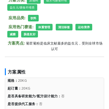
方案分类:
原辅料
碳水与膳食纤维
益生元/膳食纤维类
应用品类:
饮料
应用热门赛道:
体重管理
清洁标签
运动营养
减糖
肠道友好
方案亮点:
菊苣菊粉是临床文献最多的益生元，受到全球市场
认可
方案属性
规格：
20KG
起订量：
20KG
是否具备研发能力/配方设计能力：
否
是否提供代工服务：
否