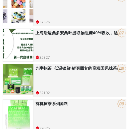
37376
上海浩运桑多安桑叶提取物阻糖40%吸收，适合开发减肥控体产品
35827
九宇抹茶|低温锁鲜·鲜爽回甘的高端国风抹茶/饮品烘焙解决方案
32192
有机抹茶系列原料
32025