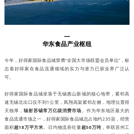
一
华东食品产业枢纽
今年，好得家国际食品城荣膺“全国大市场联盟会员单位”，标
志着好得家在食品流通领域的实力与潜力已获业界广泛认
可。
好得家国际食品城坐落于无锡惠山新城的核心地带，紧邻高
速无锡北出口仅不到1公里，凤翔高架紧邻左侧，地理位置得
天独厚，
辐射苏锡常万亿级消费市场
。作为华东地区最大的
食品流通市场之一，好得家国际食品城总占地约235亩，经营
面积
超18万平方米
。日均物流吞吐量
超50万吨
，串联苏州工