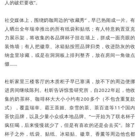
人的破烂要收”。
社交媒体上，围绕奶咖周边的“收藏秀”，早已热闹成一片。有
人晒出全年瑞幸推出的所有纸袋和贴纸；有人特意购置亚克
力展示架，将收集的各品牌杯子挂在墙上，拼成一面亮眼的
装饰墙；有人把徽章、冰箱贴按照品牌归类，收进防灰的收
纳盒里珍藏，或是在洞洞板上排列整齐，放在房间一角做点
缀……
杜昕家里三楼客厅的木质柜子早已塞满，放不下的周边便挪
进房间继续陈列。杜昕告诉惊蛰研究所，自2022年起，他收
集的奶茶杯、咖啡杯大大小小约有200多个（不包含重复款
式），覆盖瑞幸、霸王茶姬、奈雪的茶、茶百道等11个国内
茶饮品牌，以及少量小众或本地品牌。“一开始为了联名杯子
疯狂喝，后来慢慢就少了，但是有喜欢的还是会去买”。除了
杯子之外，纸袋、贴纸、冰箱贴、徽章、香薰等周边他也都