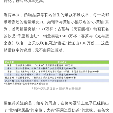
转化，显然成功率更高。
近两年来，奶咖品牌靠联名催生的爆款不胜枚举，每一款都
带着强劲的销量爆发力。如瑞幸与黄油小熊联名的“小黄油”系
列，首周销量突破1333万杯；古茗与《天官赐福》动画联名
的饮品“千里慕山红”，销量突破1500万杯；喜茶与《光与恋
之夜》联名，当天仅联名周边“喜证”就送出138万份……这些
销量数字的背后，无不由周边驱动。
*部分奶咖品牌联名活动及销量情况
更值得关注的是，如今的周边，在价格逻辑上似乎已经跳出
了“营销附属品”的定位，大有“买周边送奶茶”的意味。在茶饮