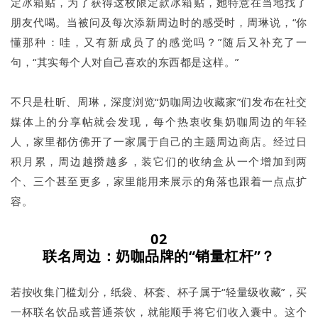
定冰箱贴，为了获得这枚限定款冰箱贴，她特意在当地找了
朋友代喝。当被问及每次添新周边时的感受时，周琳说，“你
懂那种：哇，又有新成员了的感觉吗？”随后又补充了一
句，“其实每个人对自己喜欢的东西都是这样。”
不只是杜昕、周琳，深度浏览“奶咖周边收藏家”们发布在社交
媒体上的分享帖就会发现，每个热衷收集奶咖周边的年轻
人，家里都仿佛开了一家属于自己的主题周边商店。经过日
积月累，周边越攒越多，装它们的收纳盒从一个增加到两
个、三个甚至更多，家里能用来展示的角落也跟着一点点扩
容。
02
联名周边：奶咖品牌的“销量杠杆”？
若按收集门槛划分，纸袋、杯套、杯子属于“轻量级收藏”，买
一杯联名饮品或普通茶饮，就能顺手将它们收入囊中。这个