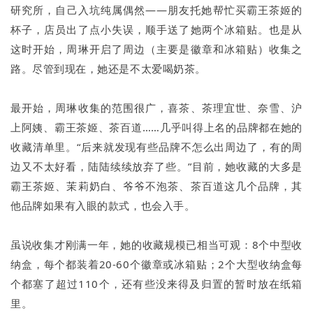
研究所，自己入坑纯属偶然——朋友托她帮忙买霸王茶姬的
杯子，店员出了点小失误，顺手送了她两个冰箱贴。也是从
这时开始，周琳开启了周边（主要是徽章和冰箱贴）收集之
路。尽管到现在，她还是不太爱喝奶茶。
最开始，周琳收集的范围很广，喜茶、茶理宜世、奈雪、沪
上阿姨、霸王茶姬、茶百道……几乎叫得上名的品牌都在她的
收藏清单里。“后来就发现有些品牌不怎么出周边了，有的周
边又不太好看，陆陆续续放弃了些。”目前，她收藏的大多是
霸王茶姬、茉莉奶白、爷爷不泡茶、茶百道这几个品牌，其
他品牌如果有入眼的款式，也会入手。
虽说收集才刚满一年，她的收藏规模已相当可观：8个中型收
纳盒，每个都装着20-60个徽章或冰箱贴；2个大型收纳盒每
个都塞了超过110个，还有些没来得及归置的暂时放在纸箱
里。