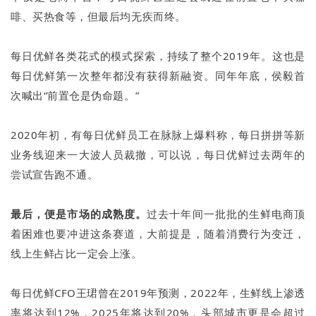
啡、买热食等，但最后均无疾而终。
每日优鲜各类花式的模式探索，持续了整个2019年。这也是
每日优鲜第一次整年都没有获得新融资。同年年底，侯毅首
次喊出“前置仓是伪命题。”
2020年初，有每日优鲜员工在脉脉上爆料称，每日拼拼等新
业务线迎来一大波人员裁撤，可以说，每日优鲜过去两年的
尝试宣告跑不通。
最后，便是市场的成熟度。
过去十年间一批批的生鲜电商顶
着困难也要冲进这条赛道，大前提是，随着消费行为变迁，
线上生鲜占比一定会上涨。
每日优鲜CFO王珺曾在2019年预测，2022年，生鲜线上渗透
率将达到12%，2025年将达到20%，头部城市更是会超过