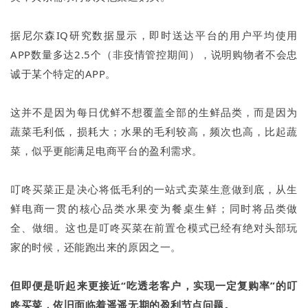
据尼尔森IQ研究数据显示，即时送达平台的用户平均使用
APP数量多达2.5个（非疫情管控期间），说明购物者不会忠
诚于某个特定的APP。
这并不是因为每日优鲜不想覆盖全部的生鲜品类，而是因为
蔬菜毛利低，损耗大；水果的毛利较高，频次也高，比起蔬
菜，似乎更能满足电商平台的盈利需求。
叮咚买菜正是决心将低毛利的一站式卖菜生意做到底，从生
鲜电商一贯的核心品类水果变为餐桌生鲜；同时将品类做
全、做细。这也是叮咚买菜在前置仓模式已经有绝对头部玩
家的时候，还能跑出来的原因之一。
但即便是听起来更接近“吃透老客户，实现一定复购率”的叮
咚买菜，依旧面临着遥遥无期的盈利节点问题。