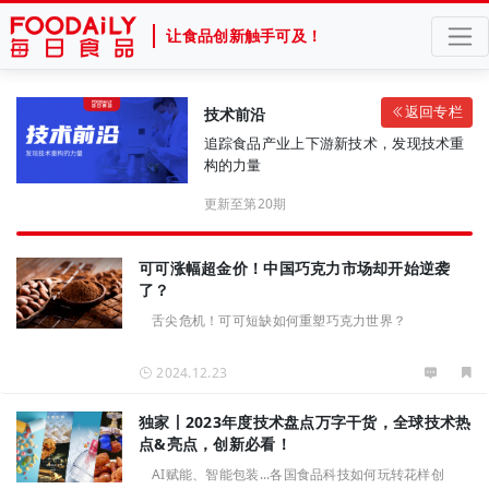
让食品创新触手可及！
返回专栏
技术前沿
追踪食品产业上下游新技术，发现技术重
构的力量
更新至第20期
可可涨幅超金价！中国巧克力市场却开始逆袭
了？
舌尖危机！可可短缺如何重塑巧克力世界？
2024.12.23
独家丨2023年度技术盘点万字干货，全球技术热
点&亮点，创新必看！
AI赋能、智能包装...各国食品科技如何玩转花样创