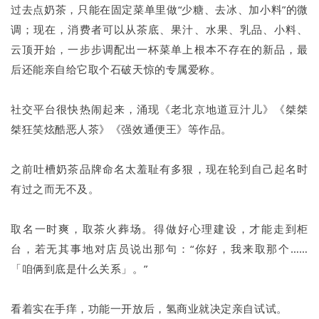
过去点奶茶，只能在固定菜单里做“少糖、去冰、加小料”的微
调；现在，消费者可以从茶底、果汁、水果、乳品、小料、
云顶开始，一步步调配出一杯菜单上根本不存在的新品，最
后还能亲自给它取个石破天惊的专属爱称。
社交平台很快热闹起来，涌现《老北京地道豆汁儿》《桀桀
桀狂笑炫酷恶人茶》《强效通便王》等作品。
之前吐槽奶茶品牌命名太羞耻有多狠，现在轮到自己起名时
有过之而无不及。
取名一时爽，取茶火葬场。得做好心理建设，才能走到柜
台，若无其事地对店员说出那句：“你好，我来取那个……
「咱俩到底是什么关系」。”
看着实在手痒，功能一开放后，氢商业就决定亲自试试。