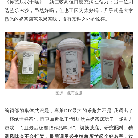
《你芭乐我干啥》，颜值较高但口感充满性缩力；另一位则
选芭乐冰沙，虽然好喝，但也正因为太好喝，几乎就是大家
熟悉的奶茶店芭乐果茶味，没有意料之外的惊喜。
图源：氢商业摄
编辑部的集体共识是，喜茶DIY最大的乐趣并不是“我调出了
一杯绝世好茶”，而更加近似于“我居然在奶茶店玩了一场配方
游戏，而且最后还能把作品喝掉”。
切换茶底、研究配料、猜
测风味会不会打架，最后调用必生抽象所学起个好名字，过