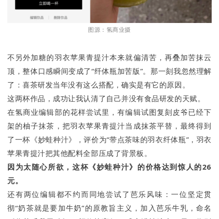
图源：氢商业摄
不另外加糖的羽衣苹果青提汁本来就偏清苦，再叠加苦抹云
顶，整体口感瞬间变成了“纤体瓶加苦版”。那一刻我忽然理解
了：喜茶研发当年没有这么搭配，确实是有它的原因。
这两杯作品，成功让我认清了自己并没有食品研发的天赋。
在氢商业编辑部的花样尝试里，有编辑试图复刻皮爷已经下
架的柚子抹茶，把羽衣苹果青提汁当成抹茶平替，最终得到
了一杯《妙蛙种汁》，评价为“带点茶味的羽衣纤体瓶”，羽衣
苹果青提汁把其他配料全部压成了背景板。
因为太随心所欲，这杯《妙蛙种汁》的价格达到惊人的26
元。
还有两位编辑都不约而同地尝试了芭乐风味：一位坚定贯
彻“奶茶就是要加牛奶”的原教旨主义，加入芭乐牛乳，命名