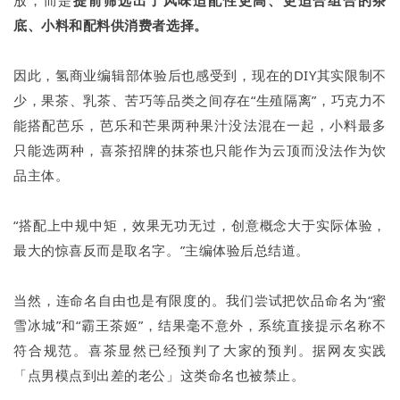
放，而是
提前筛选出了风味适配性更高、更适合组合的茶
底、小料和配料供消费者选择。
因此，氢商业编辑部体验后也感受到，现在的DIY其实限制不
少，果茶、乳茶、苦巧等品类之间存在“生殖隔离”，巧克力不
能搭配芭乐，芭乐和芒果两种果汁没法混在一起，小料最多
只能选两种，喜茶招牌的抹茶也只能作为云顶而没法作为饮
品主体。
“搭配上中规中矩，效果无功无过，创意概念大于实际体验，
最大的惊喜反而是取名字。”主编体验后总结道。
当然，连命名自由也是有限度的。我们尝试把饮品命名为“蜜
雪冰城”和“霸王茶姬”，结果毫不意外，系统直接提示名称不
符合规范。喜茶显然已经预判了大家的预判。据网友实践
「点男模点到出差的老公」这类命名也被禁止。