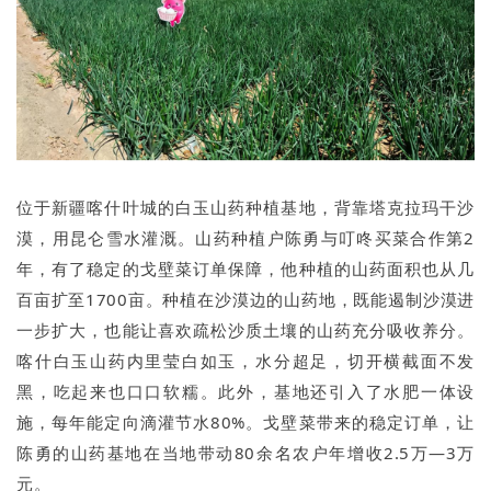
位于新疆喀什叶城的白玉山药种植基地，背靠塔克拉玛干沙
漠，用昆仑雪水灌溉。山药种植户陈勇与叮咚买菜合作第2
年，有了稳定的戈壁菜订单保障，他种植的山药面积也从几
百亩扩至1700亩。种植在沙漠边的山药地，既能遏制沙漠进
一步扩大，也能让喜欢疏松沙质土壤的山药充分吸收养分。
喀什白玉山药内里莹白如玉，水分超足，切开横截面不发
黑，吃起来也口口软糯。此外，基地还引入了水肥一体设
施，每年能定向滴灌节水80%。戈壁菜带来的稳定订单，让
陈勇的山药基地在当地带动80余名农户年增收2.5万—3万
元。