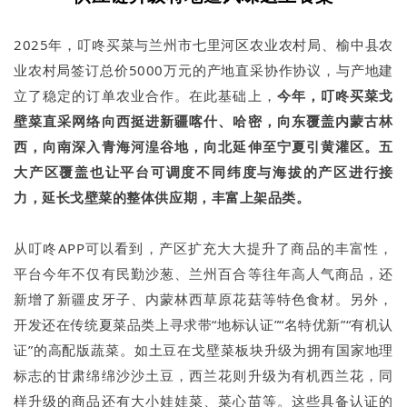
2025年，叮咚买菜与兰州市七里河区农业农村局、榆中县农
业农村局签订总价5000万元的产地直采协作协议，与产地建
立了稳定的订单农业合作。在此基础上，
今年，
叮咚买菜
戈
壁菜直采网络
向西挺进新疆喀什
、
哈密
，向东覆盖内蒙古林
西，向南深入青海河湟谷地，向北延伸至宁夏引黄灌区
。
五
大产区覆盖也让平台可调度不同纬度与海拔的产区进行接
力，延长戈壁菜的整体供应期，丰富上架品类。
从叮咚APP可以看到，产区扩充大大提升了商品的丰富性，
平台今年不仅有民勤沙葱、兰州百合等往年高人气商品，还
新增了新疆皮牙子、内蒙林西草原花菇等特色食材。另外，
开发还在传统夏菜品类上寻求带“地标认证”“名特优新”“有机认
证”的高配版蔬菜。如土豆在戈壁菜板块升级为拥有国家地理
标志的甘肃绵绵沙沙土豆，西兰花则升级为有机西兰花，同
样升级的商品还有大小娃娃菜、菜心苗等。这些具备认证的