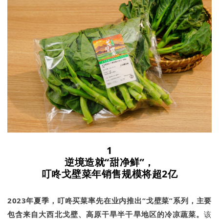
1
逆境造就“甜净鲜”，
叮咚戈壁菜年销售规模将超2亿
2023年夏季，叮咚买菜率先在业内推出“
戈壁菜
”
系列，主要
包含来自
大西北戈壁、
高原干旱半干旱地区的冷凉
蔬菜
。
该