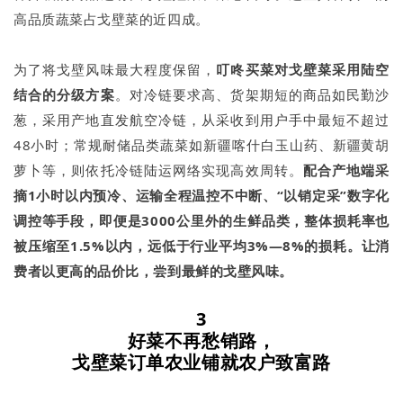
高品质蔬菜占戈壁菜的近四成。
为了将戈壁风味最大程度保留，
叮咚买菜对戈壁菜采用
陆空
结合
的分级方案
。对冷链要求高、货架期短的商品如民勤沙
葱，采用产地直发航空冷链，从采收到用户手中最短不超过
48小时；常规耐储品类蔬菜如新疆喀什白玉山药、新疆黄胡
萝卜等，则依托冷链陆运网络实现高效周转。
配合产地
端采
摘1小时以内
预冷、
运输全程温控不中断、“以销定采”数字化
调控
等手段，
即便是3000公里外的
生鲜品类
，
整体损耗率
也
被压缩至1.5%以内
，
远低于行业平均3%—8%的损耗
。
让消
费者以更高的品价比，尝到最鲜的戈壁风味。
3
好菜不再愁销路，
戈壁菜订单农业铺就农户致富路