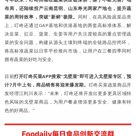
布局，还陆续投产云南昆明、山东寿光两家产地仓，提升蔬
菜的周转效率，突破“新鲜”极限。
同时，在高风险蔬菜品类
上，叮咚还通过GAP基地和供港基地的两套高标准体系，解
决韭菜、豇豆、菠菜、生姜等用户关注度较高的重点管理蔬
菜的安全问题，构建从源头土壤到终端的全链路品控闭环，
将高标准蔬菜以日常平价推向市场，让用户在三餐四季同时
拥有蔬菜的好吃与安全。
目前
打开叮咚买菜APP搜索“戈壁菜”即可进入戈壁菜专区，预
计7月中上旬，商品销售将迎来爆发期。
叮咚买菜蔬菜商品开
发经理江利川表示：“未来，叮咚还将开发出更多更具区域特
色风味的戈壁菜商品，为用户餐桌增添更多安全、健康有特
色的好商品。”