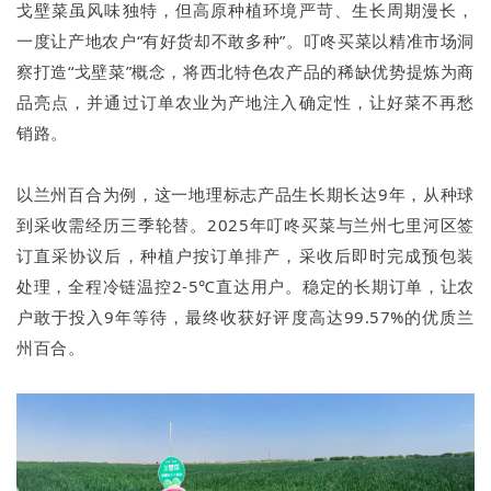
戈壁菜虽风味独特，但高原种植环境严苛、生长周期漫长，
一度让产地农户“有好货却不敢多种”。叮咚买菜以精准市场洞
察打造“戈壁菜”概念，将西北特色农产品的稀缺优势提炼为商
品亮点，并通过订单农业为产地注入确定性，让好菜不再愁
销路。
以兰州百合为例，这一地理标志产品生长期长达9年，从种球
到采收需经历三季轮替。2025年叮咚买菜与兰州七里河区签
订直采协议后，种植户按订单排产，采收后即时完成预包装
处理，全程冷链温控2-5℃直达用户。稳定的长期订单，让农
户敢于投入9年等待，最终收获好评度高达99.57%的优质兰
州百合。