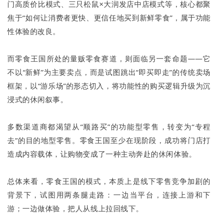
门高质价比模式、三只松鼠×大润发店中店模式等，核心都聚
焦于“如何让消费者更快、更信任地买到新鲜零食”，属于功能
性体验的改良。
而零食王国所处的量贩零食赛道，则面临另一套命题——它
不以“新鲜”为主要卖点，而是试图跳出“即买即走”的传统卖场
框架，以“游乐场”的形态切入，将功能性的购买逻辑升级为沉
浸式的休闲叙事。
多数渠道商都渴望从“顺路买”的功能型零售，转变为“专程
去”的目的地型零售。零食王国至少在现阶段，成功将门店打
造成内容载体，让购物变成了一种主动奔赴的休闲体验。
总体来看，零食王国的模式，本质上是线下零售竞争加剧的
背景下，试图用两条腿走路：一边当平台，连接上游和下
游；一边做体验，把人从线上拉回线下。