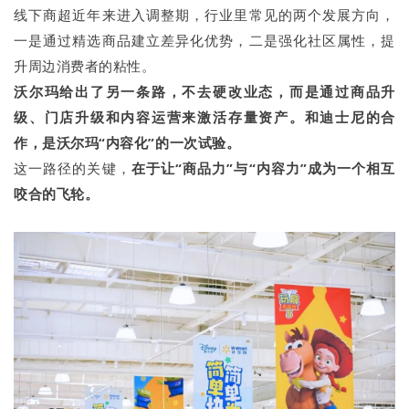
线下商超近年来进入调整期，行业里常见的两个发展方向，
一是通过精选商品建立差异化优势，二是强化社区属性，提
升周边消费者的粘性。
沃尔
玛
给出了另一条路，不去硬改业态，而是通过商品
升
级
、门店升级和内容运营来激活存量资产。和迪士尼的合
作，是沃尔
玛
“
内容化
”
的一次试验。
这一路径的关键，
在于让
“
商品力
”
与
“
内容力
”
成为一个相互
咬合的飞轮。