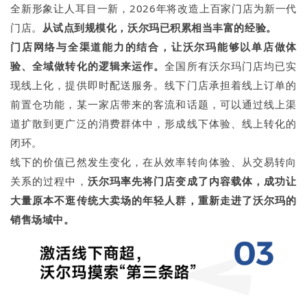
全新形象让人耳目一新，2026年将改造上百家门店为新一代
门店。
从试点到规模化，沃尔
玛
已积累相当丰富的经验。
门
店网络与全渠道
能力的结合，让沃尔玛能够以单店做体
验、全域做转化的逻辑来运作。
全国所有沃尔玛门店均已实
现线上化，提供即时配送服务。线下门店承担着线上订单的
前置仓功能，某一家店带来的客流和话题，可以通过线上渠
道扩散到更广泛的消费群体中，形成线下体验、线上转化的
闭环。
线下的价值已然发生变化，在从效率转向体验、从交易转向
关系的过程中，
沃尔
玛
率先
将门店变成
了内容载体，成功让
大量原本不逛传统大卖场的年轻人群，重新走进了沃尔
玛
的
销售场域中。