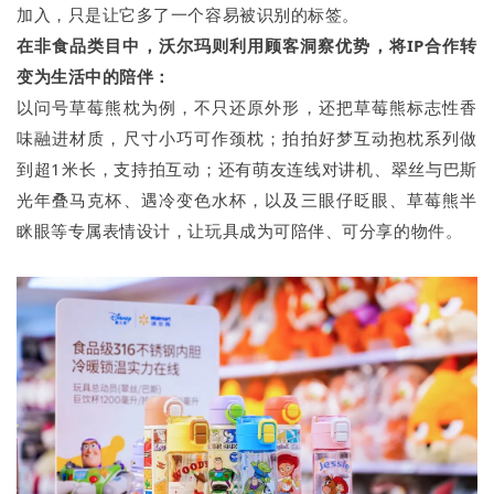
加入，只是让它多了一个容易被识别的标签。
在非食品类目中，沃尔
玛
则利用顾客洞察优势，将IP合作转
变为生活中的陪伴：
以问号草莓熊枕为例，不只还原外形，还把草莓熊标志性香
味融进材质，尺寸小巧可作颈枕；拍拍好梦互动抱枕系列做
到超1米长，支持拍互动；还有萌友连线对讲机、翠丝与巴斯
光年叠马克杯、遇冷变色水杯，以及三眼仔眨眼、草莓熊半
眯眼等专属表情设计，让玩具成为可陪伴、可分享的物件。