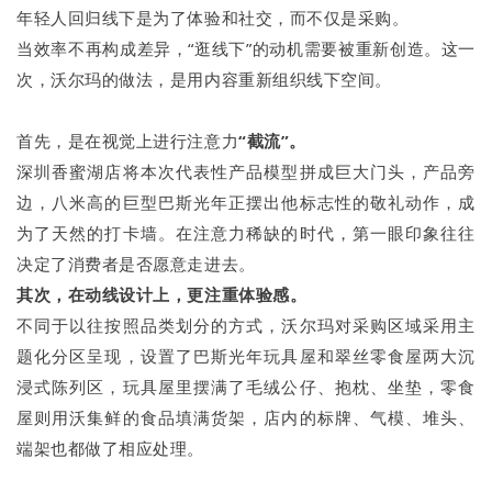
年轻人回归线下是为了体验和社交，而不仅是采购。
当效率不再构成差异，“逛线下”的动机需要被重新创造。这一
次，沃尔玛的做法，是用内容重新组织线下空间。
首先，是在视觉上进行注意力
“
截流
”
。
深圳香蜜湖店将本次代表性产品模型拼成巨大门头，产品旁
边，八米高的巨型巴斯光年正摆出他标志性的敬礼动作，成
为了天然的打卡墙。在注意力稀缺的时代，第一眼印象往往
决定了消费者是否愿意走进去。
其次，在动线设计上，更注重体验感。
不同于以往按照品类划分的方式，沃尔玛对采购区域采用主
题化分区呈现，设置了巴斯光年玩具屋和翠丝零食屋两大沉
浸式陈列区，玩具屋里摆满了毛绒公仔、抱枕、坐垫，零食
屋则用沃集鲜的食品填满货架，店内的标牌、气模、堆头、
端架也都做了相应处理。