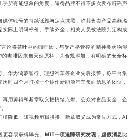
几乎所有能想象的角度，逼得品牌不得不多次发布辟谣声
自媒体账号的持续诋毁与定点抹黑，称其售卖产品高额溢
品实际上明码标价、手续齐全，相关人员被法院判定构成
，有言论将茶叶中的咖啡因，与受严格管控的精神类药物混
品中的咖啡因来自天然原料，为合规添加，有明确的安全标
公司、华为鸿蒙智行、理想汽车等企业先后报警，称平台集
安历时四个月打掉一个炒作新能源汽车负面信息的团伙，
，再用剪辑和断章取义把情绪点燃。公众对食品安全、企
”。
门槛降低，短视频剪辑拼接、断章取义成为常见方式，AI
题更容易获得曝光。
MIT一项追踪研究发现，虚假消息比