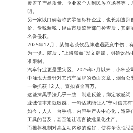
覆盖了产品质量、企业家个人到民族立场等等，
明。
另一家以口碑著称的零售标杆企业，也长期遭到
价、偷税漏税，经由市场监管部门检查后，其商
名誉侵权。
2025年12月，某知名茶饮品牌遭遇恶意中伤
为一谈。随后，“上海禁毒”发文辟谣，明确饮
准限制。
汽车行业更是重灾区。2025年7月以来，小米
中涌现大量针对其汽车品牌的负面文章，烟台公
一举抓获 12 人、查扣资金百万。
这些抹黑手法几乎一致：制造反差，绑定敏感词
业诚信本来就敏感，一句话就能让人“宁可信其有
如今，人人一台手机，内容生产去中心化，造谣
工具的普及，甚至能让谣言被批量化生产。
而推荐机制对高互动内容的偏好，使得争议性话