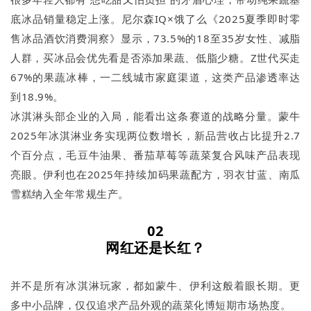
底冰品销量稳定上涨。尼尔森IQ×饿了么《2025夏季即时零
售冰品酒饮消费洞察》显示，73.5%的18至35岁女性、减脂
人群，买冰品会优先看是否添加果蔬、低脂少糖。Z世代买走
67%的果蔬冰棒，一二线城市家庭渠道，这类产品渗透率达
到18.9%。
冰淇淋头部企业的入局，能看出这条赛道的战略分量。蒙牛
2025年冰淇淋业务实现两位数增长，新品营收占比提升2.7
个百分点，毛豆牛油果、番茄草莓等蔬菜复合风味产品表现
亮眼。伊利也在2025年持续加码果蔬配方，羽衣甘蓝、南瓜
雪糕纳入全年常规生产。
02
网红还是长红？
并不是所有冰淇淋玩家，都如蒙牛、伊利这般着眼长期。更
多中小品牌，仅仅追求产品外观的蔬菜化博短期市场热度。