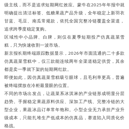
级主线，而不是追求短期网红效应。蒙牛在2025年年报中就
明确提出清洁标签、低糖果蔬产品升级，全年稳定上新羽衣
甘蓝、毛豆、南瓜常规款，依托全国完整冷链覆盖全渠道，
追求跨季度稳定复购。
区域性中小品牌、白牌，则仅在夏季短期投产仿真蔬菜雪
糕，只为快速收割一波市场。
新京报长期终端跟踪数据显示，2026年市面流通的二十多款
仿真蔬菜雪糕中，仅三款能连续两年全渠道稳定供货，其余
都是卖一季就下架的短期网红款。
即便如此，因仿真蔬菜雪糕吸引眼球，且毛利率更高，普遍
被终端摆放在冷柜最显眼的位置。
不同的市场出发点，让蔬菜系冰淇淋的产业链形成明显分层
趋势。手握稳定果蔬原料供应、深加工产线、完整冷链的大
型企业，果蔬冰品订单常年饱和。小型企业无力承担产业升
级成本，只能扎堆生产低成本的仿真品，赛道陷入同质化价
格战。