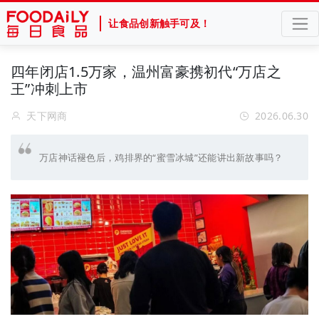
让食品创新触手可及！
四年闭店1.5万家，温州富豪携初代“万店之
王”冲刺上市
天下网商
2026.06.30
万店神话褪色后，鸡排界的“蜜雪冰城”还能讲出新故事吗？