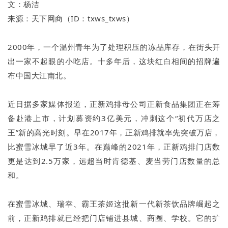
文：杨洁
来源：天下网商（ID：txws_txws）
2000年，一个温州青年为了处理积压的冻品库存，在街头开
出一家不起眼的小吃店。十多年后，这块红白相间的招牌遍
布中国大江南北。
近日据多家媒体报道，正新鸡排母公司正新食品集团正在筹
备赴港上市，计划募资约3亿美元，冲刺这个“初代万店之
王”新的高光时刻。早在2017年，正新鸡排就率先突破万店，
比蜜雪冰城早了近3年。在巅峰的2021年，正新鸡排门店数
更是达到2.5万家，远超当时肯德基、麦当劳门店数量的总
和。
在蜜雪冰城、瑞幸、霸王茶姬这批新一代新茶饮品牌崛起之
前，正新鸡排就已经把门店铺进县城、商圈、学校。它的扩