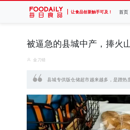
首页
让食品创新触手可及！
被逼急的县城中产，捧火
金刀错
县城专供版仓储超市越来越多，是蹭热