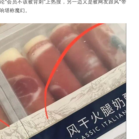
论“会员不该被背刺”上热搜，另一边又是被网友跟风“带
影响堪称魔幻。