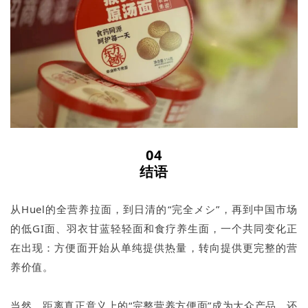
04
结语
从Huel的全营养拉面，到日清的“完全メシ”，再到中国市场
的低GI面、羽衣甘蓝轻轻面和食疗养生面，一个共同变化正
在出现：方便面开始从单纯提供热量，转向提供更完整的营
养价值。
当然，距离真正意义上的“完整营养方便面”成为大众产品，还