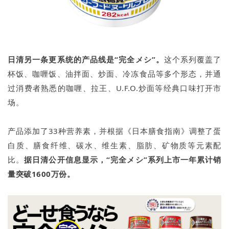
日清另一条更系统的产品线是“完全メシ”。
这个系列覆盖了
杯饭、咖喱饭、油拌面、炒面、冷冻食品等多个形态，并通
过消费者熟悉的咖喱、拉王、U.F.O.炒面等经典口味打开市
场。
产品添加了33种营养素，并根据《日本膳食指南》调整了蛋
白质、膳食纤维、碳水、维生素、脂肪、矿物质等元素配
比。
据日清公开信息显示，“完全メシ”系列上市一年累计销
量突破1600万份。