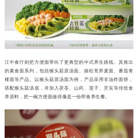
江中食疗则把方便面带向了更典型的中式养生路线。其推出
的素食面系列，包括猴头菇原汤面、姬松茸荞麦面、番茄青
稞面等产品。以猴头菇原汤面为例，产品采用非油炸面饼，
搭配猴头菇汤底，并加入茯苓、山药、莲子、芡实等传统食
养原料，把一碗方便面做得像是一份即食养生餐。