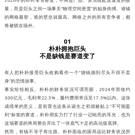
2026年的即时零售赛道，不再是产品、算法或配送速度的较
量，而是巨头之间一场事关“物理空间密度”的贴身肉搏。谁铺
的网格最密，谁的壁垒就最高。网格之外的所有竞争者，都
将被锁在场外。
01
朴朴拥抱巨头
不是缺钱是赛道变了
有人把朴朴接受巨头收购看作一个“烧钱烧到尽头不得不卖
身”的悲情故事。
事实恰恰相反。朴朴的财务状况可谓亮眼，2024年营收约
300亿元，毛利率22.5%，履约费用率压至17.5%以内。这张
成绩单的意义，是前置仓这条从诞生之初就被贴上“不可能盈
利”标签的赛道，朴朴用实力打了行业一记响亮的耳光，也为
这场赛道的终局整合开出了一张底气十足的高估值底牌。
然而，有钱不等于有出路。朴朴面临的困局远比财务状况所