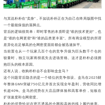
与其说朴朴在“卖身”，不如说朴朴正在为自己在终局版图中找
一个最能保值的落脚点。
背后的逻辑很简单：即时零售的本质即是“谁的技术更好”，也
是“谁的仓网更密”和“谁的品类更丰富”。所有商业模型的所谓
差异化在足够高的仓网密度面前都会被迅速抹平。
当前置仓从一个玩家几百个仓的竞争升级为巨头数千个仓的
较量时，独立玩家将彻底失去进场资格。这才是朴朴必须拥
抱巨头的根本原因。
还有人说，收购朴朴会不会影响盒盒马？
这个问题背后隐含的是一个错位的竞争假设。盒马在2025财
年整体GMV突破750亿元并首次实现全年盈利，营收同比增
长超40%。盒马的优势在大店品牌体验和高客单价，短板在
扩张速度和仓网密度。
朴朴的优势恰好在密不透风的仓网和高效的线上履约效率。