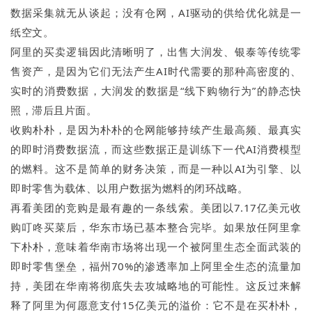
数据采集就无从谈起；没有仓网，AI驱动的供给优化就是一
纸空文。
阿里的买卖逻辑因此清晰明了，出售大润发、银泰等传统零
售资产，是因为它们无法产生AI时代需要的那种高密度的、
实时的消费数据，大润发的数据是“线下购物行为”的静态快
照，滞后且片面。
收购朴朴，是因为朴朴的仓网能够持续产生最高频、最真实
的即时消费数据流，而这些数据正是训练下一代AI消费模型
的燃料。这不是简单的财务决策，而是一种以AI为引擎、以
即时零售为载体、以用户数据为燃料的闭环战略。
再看美团的竞购是最有趣的一条线索。美团以7.17亿美元收
购叮咚买菜后，华东市场已基本整合完毕。如果放任阿里拿
下朴朴，意味着华南市场将出现一个被阿里生态全面武装的
即时零售堡垒，福州70%的渗透率加上阿里全生态的流量加
持，美团在华南将彻底失去攻城略地的可能性。这反过来解
释了阿里为何愿意支付15亿美元的溢价：它不是在买朴朴，