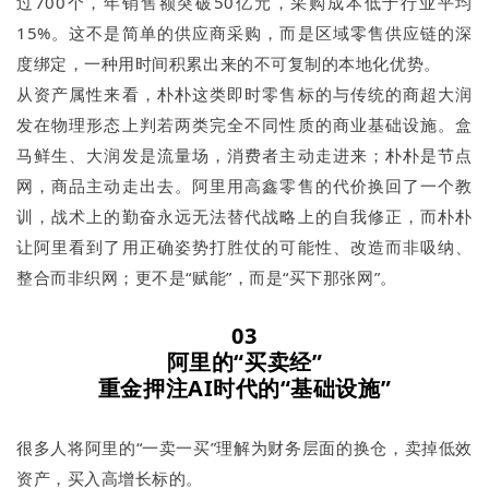
过700个，年销售额突破50亿元，采购成本低于行业平均
15%。这不是简单的供应商采购，而是区域零售供应链的深
度绑定，一种用时间积累出来的不可复制的本地化优势。
从资产属性来看，朴朴这类即时零售标的与传统的商超大润
发在物理形态上判若两类完全不同性质的商业基础设施。盒
马鲜生、大润发是流量场，消费者主动走进来；朴朴是节点
网，商品主动走出去。阿里用高鑫零售的代价换回了一个教
训，战术上的勤奋永远无法替代战略上的自我修正，而朴朴
让阿里看到了用正确姿势打胜仗的可能性、改造而非吸纳、
整合而非织网；更不是“赋能”，而是“买下那张网”。
03
阿里的“买卖经”
重金押注AI时代的“基础设施”
很多人将阿里的“一卖一买”理解为财务层面的换仓，卖掉低效
资产，买入高增长标的。