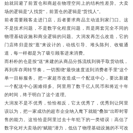
始就回避了前置仓和商超在物理空间上的结构性差异。大卖
场的逻辑是“人找货”，前置仓的逻辑是“货找人”。
前者需要顾客走进门店，后者要求商品主动送到家门口。这
不是技术问题，不是数字化程度问题，而是两套完全不同的
物理基础设施和商业逻辑的问题。大润发再怎么改造，它的
门店终归是按“逛”来设计的，动线引导、堆头陈列、收银通
道，每一样都是为了吸引顾客进来消费。
而朴朴的仓是按“送”来建的从商品分拣流线到骑手取货动线，
再到库存周转节奏，一切围绕“最快速度送到消费者手里”这个
单一目标服务。把一家超市改造成一个配送中心，要比新建
一个配送中心困难得多。阿里用了数千亿人民币和将近十年
的时间，终于明白了这个道理。
大润发不是不优秀，恰恰相反，它太优秀了，优秀到让阿里
误以为，把一家成功的超市企业纳入麾下就能“叠加”出即时零
售的能力。这恰恰是阿里过去十年犯下的一类错误：高估了
数字化对大卖场的“赋能”潜力，低估了物理基础设施的不可改