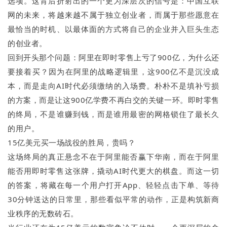
选项。这背后折射出的一个更为深层次的信号是：中国互联
网的未来，将越来越不属于独立创业者，而属于那些愿意在
最恰当的时机、以最体面的方式将自己的企业并入巨头生态
的创业者。
回到开头那个问题：阿里在即时零售上亏了900亿，为什么还
要接着买？因为在阿里的战略逻辑里，这900亿不是沉没成
本，而是走向AI时代必须缴纳的入场费。朴朴不是填补亏损
的方案，而是让这900亿学费不再白交的关键一环。即时零售
的终局，不是谁赚到钱，而是谁用最密的网格锁住了最长久
的用户。
15亿美元买一场战役的胜局，贵吗？
这场终局的真正悬念不在于阿里能否赢下华南，而在于阿里
能否用即时零售这张牌，撬动AI时代更大的棋盘。而这一切
的答案，将藏在每一个用户打开App、轻轻点击下单、等待
30分钟送达的日常里，那些看似平常的动作，正是构筑新商
业秩序的无数砖石。