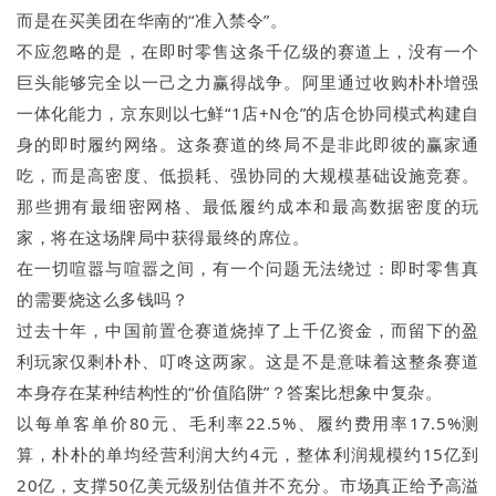
而是在买美团在华南的“准入禁令”。
不应忽略的是，在即时零售这条千亿级的赛道上，没有一个
巨头能够完全以一己之力赢得战争。阿里通过收购朴朴增强
一体化能力，京东则以七鲜“1店+N仓”的店仓协同模式构建自
身的即时履约网络。这条赛道的终局不是非此即彼的赢家通
吃，而是高密度、低损耗、强协同的大规模基础设施竞赛。
那些拥有最细密网格、最低履约成本和最高数据密度的玩
家，将在这场牌局中获得最终的席位。
在一切喧嚣与喧嚣之间，有一个问题无法绕过：即时零售真
的需要烧这么多钱吗？
过去十年，中国前置仓赛道烧掉了上千亿资金，而留下的盈
利玩家仅剩朴朴、叮咚这两家。这是不是意味着这整条赛道
本身存在某种结构性的“价值陷阱”？答案比想象中复杂。
以每单客单价80元、毛利率22.5%、履约费用率17.5%测
算，朴朴的单均经营利润大约4元，整体利润规模约15亿到
20亿，支撑50亿美元级别估值并不充分。市场真正给予高溢