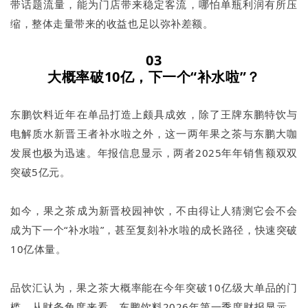
带话题流量，能为门店带来稳定客流，哪怕单瓶利润有所压
缩，整体走量带来的收益也足以弥补差额。
03
大概率破10亿，下一个“补水啦”？
东鹏饮料近年在单品打造上颇具成效，除了王牌东鹏特饮与
电解质水新晋王者补水啦之外，这一两年果之茶与东鹏大咖
发展也极为迅速。年报信息显示，两者2025年年销售额双双
突破5亿元。
如今，果之茶成为新晋校园神饮，不由得让人猜测它会不会
成为下一个“补水啦”，甚至复刻补水啦的成长路径，快速突破
10亿体量。
品饮汇认为，果之茶大概率能在今年突破10亿级大单品的门
槛。从财务角度来看，东鹏饮料2026年第一季度财报显示，