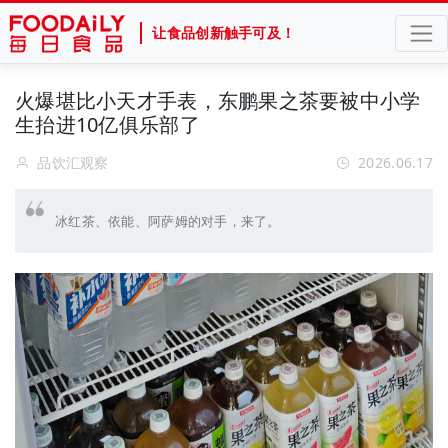
让食品创新触手可及！
火爆堪比小天才手表，东鹏果之茶要被中小学
生抬进10亿俱乐部了
品饮汇观察
2026.06.17
冰红茶、依能、阿萨姆的对手，来了。