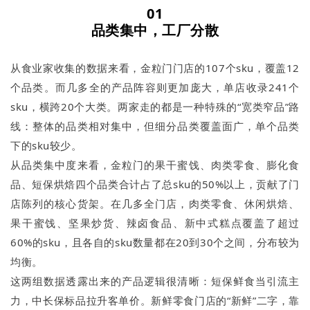
01
品类集中，工厂分散
从食业家收集的数据来看，金粒门门店的107个sku，覆盖12
个品类。而几多全的产品阵容则更加庞大，单店收录241个
sku，横跨20个大类。两家走的都是一种特殊的“宽类窄品”路
线：整体的品类相对集中，但细分品类覆盖面广，单个品类
下的sku较少。
从品类集中度来看，金粒门的果干蜜饯、肉类零食、膨化食
品、短保烘焙四个品类合计占了总sku的50%以上，贡献了门
店陈列的核心货架。在几多全门店，肉类零食、休闲烘焙、
果干蜜饯、坚果炒货、辣卤食品、新中式糕点覆盖了超过
60%的sku，且各自的sku数量都在20到30个之间，分布较为
均衡。
这两组数据透露出来的产品逻辑很清晰：短保鲜食当引流主
力，中长保标品拉升客单价。新鲜零食门店的“新鲜”二字，靠