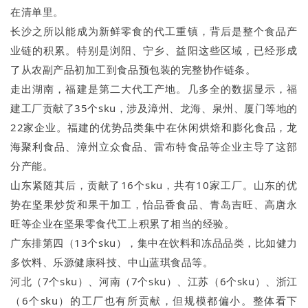
在清单里。
长沙之所以能成为新鲜零食的代工重镇，背后是整个食品产
业链的积累。特别是浏阳、宁乡、益阳这些区域，已经形成
了从农副产品初加工到食品预包装的完整协作链条。
走出湖南，福建是第二大代工产地。几多全的数据显示，福
建工厂贡献了35个sku，涉及漳州、龙海、泉州、厦门等地的
22家企业。福建的优势品类集中在休闲烘焙和膨化食品，龙
海聚利食品、漳州立众食品、雷布特食品等企业主导了这部
分产能。
山东紧随其后，贡献了16个sku，共有10家工厂。山东的优
势在坚果炒货和果干加工，怡品香食品、青岛吉旺、高唐永
旺等企业在坚果零食代工上积累了相当的经验。
广东排第四（13个sku），集中在饮料和冻品品类，比如健力
多饮料、乐源健康科技、中山蓝琪食品等。
河北（7个sku）、河南（7个sku）、江苏（6个sku）、浙江
（6个sku）的工厂也有所贡献，但规模都偏小。整体看下