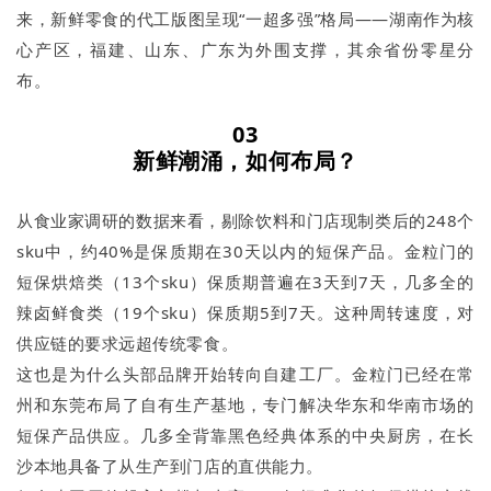
来，新鲜零食的代工版图呈现“一超多强”格局——湖南作为核
心产区，福建、山东、广东为外围支撑，其余省份零星分
布。
03
新鲜潮涌，如何布局？
从食业家调研的数据来看，剔除饮料和门店现制类后的248个
sku中，约40%是保质期在30天以内的短保产品。金粒门的
短保烘焙类（13个sku）保质期普遍在3天到7天，几多全的
辣卤鲜食类（19个sku）保质期5到7天。这种周转速度，对
供应链的要求远超传统零食。
这也是为什么头部品牌开始转向自建工厂。金粒门已经在常
州和东莞布局了自有生产基地，专门解决华东和华南市场的
短保产品供应。几多全背靠黑色经典体系的中央厨房，在长
沙本地具备了从生产到门店的直供能力。