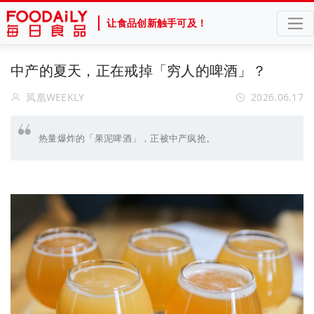
让食品创新触手可及！
中产的夏天，正在戒掉「穷人的啤酒」？
凤凰WEEKLY
2026.06.17
热量爆炸的「果泥啤酒」，正被中产疯抢。