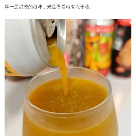
厚一层混浊的泡沫，光是看着就有点干噎。