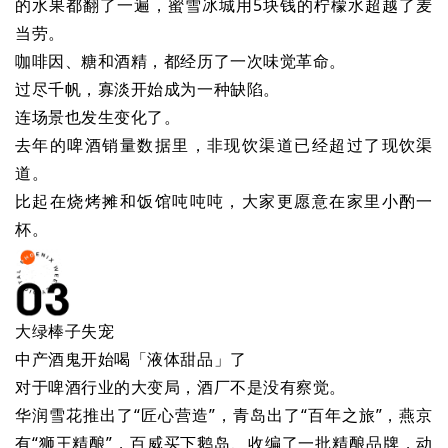
的水果都翻了一遍，蜜雪冰城用5块钱的柠檬水超越了麦
当劳。
咖啡因、糖和酒精，都经历了一次味觉革命。
过尽千帆，寡淡开始成为一种缺陷。
连场景也发生变化了。
去年的啤酒销量数据里，非现饮渠道已经超过了现饮渠
道。
比起在烧烤摊和饭馆吨吨吨，大家更愿意在家里小酌一
杯。
大绿棒子失宠
中产酒鬼开始喝「液体甜品」了
对于啤酒行业的大变局，酒厂不是没有察觉。
华润雪花推出了“匠心营造”，青岛出了“百年之旅”，燕京
有“狮王精酿”，百威买下鹅岛、收编了一批精酿品牌，动