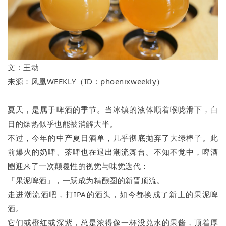
文：王动
来源：凤凰WEEKLY（ID：phoenixweekly）
夏天，是属于啤酒的季节。当冰镇的液体顺着喉咙滑下，白
日的燥热似乎也能被消解大半。
不过，今年的中产夏日酒单，几乎彻底抛弃了大绿棒子。此
前爆火的奶啤、茶啤也在退出潮流舞台。不知不觉中，啤酒
圈迎来了一次颠覆性的视觉与味觉迭代：
「果泥啤酒」，一跃成为精酿圈的新晋顶流。
走进潮流酒吧，打IPA的酒头，如今都换成了新上的果泥啤
酒。
它们或橙红或深紫，总是浓得像一杯没兑水的果酱，顶着厚