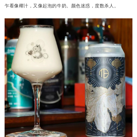
乍看像椰汁，又像起泡的牛奶。颜色迷惑，度数杀人。