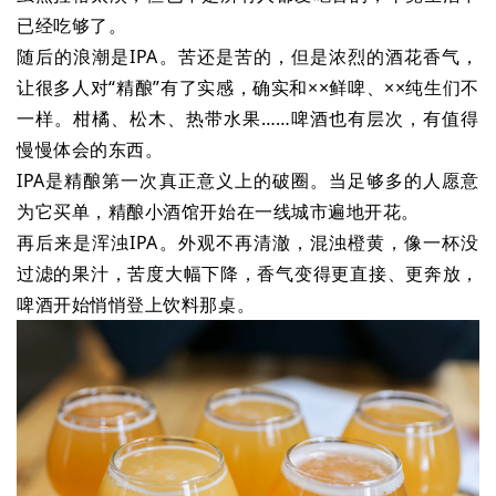
已经吃够了。
随后的浪潮是IPA。苦还是苦的，但是浓烈的酒花香气，
让很多人对“精酿”有了实感，确实和××鲜啤、××纯生们不
一样。柑橘、松木、热带水果……啤酒也有层次，有值得
慢慢体会的东西。
IPA是精酿第一次真正意义上的破圈。当足够多的人愿意
为它买单，精酿小酒馆开始在一线城市遍地开花。
再后来是浑浊IPA。外观不再清澈，混浊橙黄，像一杯没
过滤的果汁，苦度大幅下降，香气变得更直接、更奔放，
啤酒开始悄悄登上饮料那桌。