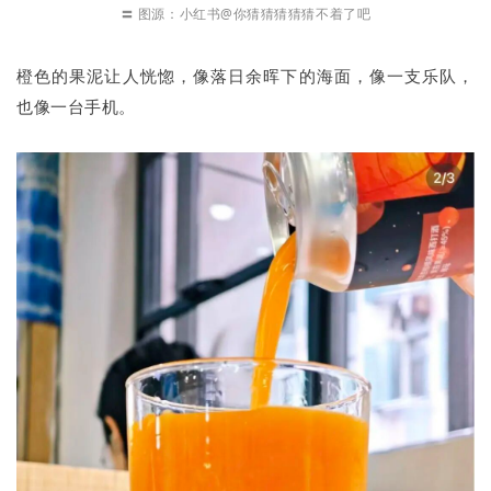
〓 图源：小红书@你猜猜猜猜猜不着了吧
橙色的果泥让人恍惚，像落日余晖下的海面，像一支乐队，
也像一台手机。