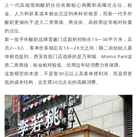
上一代高端现制酸奶往往依赖核心商圈和高曝光点位，租
金、人力和获客成本都会沉淀到单杯价格里；而新一代手作
酸奶更倾向于进入二类商场、商业街、高校周边等相对轻量
的点位。
新一批手作酸奶品牌普遍门店面积控制在15—30平方米，店
员2—3人，客单价多稳定在13—26元之间；顾二叔创始人聂
传根也提到，西安首批门店选择的是万和城、Momo Park这
类二类商场，租金相对较低，但周边年轻消费力有保障。
这套模型的本质，不是靠30元以上高客单撑利润，而是用更
低的成本结构，去支撑20元左右的高频消费。