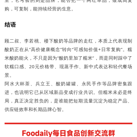
里，它考验的则是品牌，能否把一个网红单品，做成高复
购，可复制，能持续经营的生意。
结语
顾二叔、李若桃、楼下酸奶等品牌的走红，本质上代表现制
酸奶正在从“高价健康概念”转向“可感知价值+日常复购”。糯
米酸奶能火，不只是因为“酸奶里加了糯米”，而是同时踩中了
软糯口感、20元价格带、现蒸手作、新中式表达和轻代餐场
景。
阿水大杯茶、兵立王、酸奶罐罐、永民手作等品牌密集跟
进，也说明它已从区域新品变成行业共识。但糯米未必是终
局，真正决定胜负的，是谁能把短期流量沉淀为稳定产品、
供应链效率和长期品牌心智。