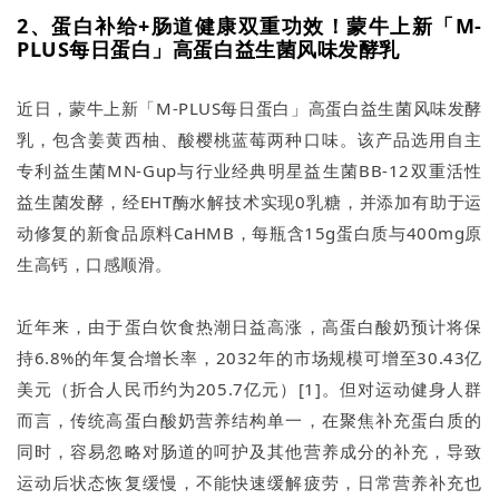
2、蛋白补给+肠道健康双重功效！蒙牛上新「M-
PLUS每日蛋白」高蛋白益生菌风味发酵乳
近日，蒙牛上新「M-PLUS每日蛋白」高蛋白益生菌风味发酵
乳，包含姜黄西柚、酸樱桃蓝莓两种口味。该产品选用自主
专利益生菌MN-Gup与行业经典明星益生菌BB-12双重活性
益生菌发酵，经EHT酶水解技术实现0乳糖，并添加有助于运
动修复的新食品原料CaHMB，每瓶含15g蛋白质与400mg原
生高钙，口感顺滑。
近年来，由于蛋白饮食热潮日益高涨，高蛋白酸奶预计将保
持6.8%的年复合增长率，2032年的市场规模可增至30.43亿
美元（折合人民币约为205.7亿元）[1]。但对运动健身人群
而言，传统高蛋白酸奶营养结构单一，在聚焦补充蛋白质的
同时，容易忽略对肠道的呵护及其他营养成分的补充，导致
运动后状态恢复缓慢，不能快速缓解疲劳，日常营养补充也