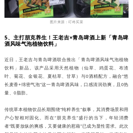
图片来源：叮咚买菜
5、主打朋克养生！王老吉×青岛啤酒上新「青岛啤
酒风味气泡植物饮料」
近日，王老吉与青岛啤酒联合推出「青岛啤酒风味气泡植物
饮料」新品。该产品采用天然植物（仙草、鸡蛋花、布渣
叶、菊花、金银花、夏枯草、甘草）与0酒精配方，融合“悠
长麦香+绵密气泡”这一青岛啤酒风味，口感清润劲爽，且0热
量、0脂肪。
传统草本植物饮品长期围绕“纯粹养生”叙事，其消费场景和用
户心智相对固化。而在“朋克养生”盛行的当下，年轻消费
者“既要放纵的爽感，又要健康的慰藉”已成为显性需求。此次