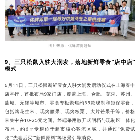
图片来源：优鲜沛蔓越莓
9、三只松鼠入驻大润发，落地新鲜零食“店中店”
模式
6月11日，三只松鼠新鲜零食入驻大润发启动仪式在上海春申
店举行，首批布局9家门店，覆盖上海、合肥、芜湖、苏州、
盐城、无锡等城市。零食专柜聚焦约35款现制和短保零食，
包括烤花生米、现烤腰果、现烤板栗、大片芒果干等，价格
带集中在10-25元之间。终端采用敞开式明档与现制区一体化
布局，约6㎡专柜位于超市核心客流区域，并通过“免费试
吃”“先尝后买”“新鲜原料”等场景引导消费。