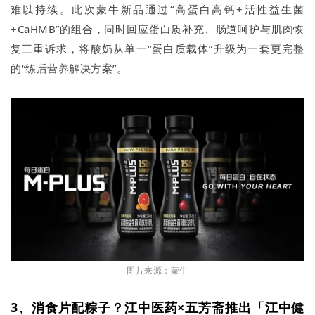
难以持续。此次蒙牛新品通过“高蛋白高钙+活性益生菌
+CaHMB”的组合，同时回应蛋白质补充、肠道呵护与肌肉恢
复三重诉求，将酸奶从单一“蛋白质载体”升级为一套更完整
的“练后营养解决方案”。
图片来源：蒙牛
3、消食片配粽子？江中医药×五芳斋推出「江中健