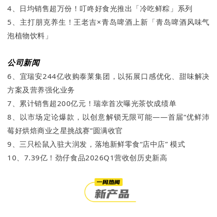
4、日均销售超万份！叮咚好食光推出「冷吃鲜粽」系列
5、主打朋克养生！王老吉×青岛啤酒上新「青岛啤酒风味气
泡植物饮料」
公司新闻
6、宜瑞安244亿收购泰莱集团，以拓展口感优化、甜味解决
方案及营养强化业务
7、累计销售超200亿元！瑞幸首次曝光茶饮成绩单
8、以市场定论爆款，以创意解锁无限可能——首届“优鲜沛
莓好烘焙商业之星挑战赛”圆满收官
9、三只松鼠入驻大润发，落地新鲜零食“店中店” 模式
10、7.39亿！劲仔食品2026Q1营收创历史新高