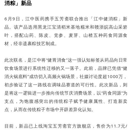
消粽」新品
6月9日，江中医药携手五芳斋联合推出「江中健消粽」新
品。该产品选用黑龙江宝清稻米基地糯米和赣浙皖高山采箬
叶，搭配山药、陈皮、党参、麦芽、山楂五种药食同源食
材，经非遗裹粽技艺制成。
此次联名，是江中将“健胃消食”这一强认知标签从药品向日常
饮食场景进行系统性迁移的又一落子。此前，品牌已凭借“健
消火锅底料”成功切入高频火锅场景，社媒讨论度超1000万，
初步验证了这一路线在调味品赛道的可行性。此次新品，则
是将这一逻辑进一步推向传统节庆消费场景，以“药食同源”为
支点，为饱腹感突出的传统粽子赋予健康属性、打造新卖
点，从而在传统粽子市场中开辟差异化认知。
目前，新品已上线淘宝五芳斋官方旗舰店，售价为11.7元/