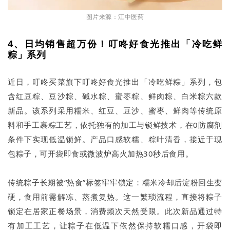
图片来源：江中医药
4、日均销售超万份！叮咚好食光推出「冷吃鲜
粽」系列
近日，叮咚买菜旗下叮咚好食光推出「冷吃鲜粽」系列，包
含红豆粽、豆沙粽、碱水粽、蜜枣粽、鲜肉粽、白米粽六款
新品。该系列采用糯米、红豆、豆沙、蜜枣、鲜肉等传统原
料和手工裹粽工艺，依托独有的加工与锁鲜技术，在0防腐剂
条件下实现低温锁鲜。产品口感软糯、粽叶清香，接近于现
包粽子，可开袋即食或微波炉高火加热30秒后食用。
传统粽子长期被“热食”标签牢牢锁定：糯米冷却后淀粉回生变
硬，食用前需解冻、蒸煮复热。这一繁琐流程，直接将粽子
锁定在居家正餐场景，消费频次天然受限。此次新品通过特
有加工工艺，让粽子在低温下依然保持软糯口感，开袋即