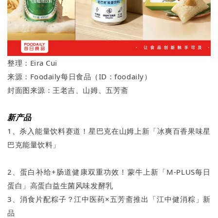
整理：Eira Cui
来源：Foodaily每日食品（ID：foodaily）
封面图来源：王老吉、山姆、五芳斋
新产品
1、杀入能量饮料赛道！星巴克在山姆上新「冰爽百香果味星
巴克能量饮料」
2、蛋白补给+肠道健康双重功效！蒙牛上新「M-PLUS每日
蛋白」高蛋白益生菌风味发酵乳
3、消食片配粽子？江中医药×五芳斋推出「江中健消粽」新
品