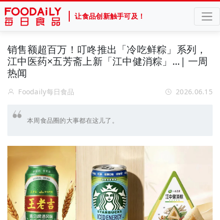
让食品创新触手可及！
销售额超百万！叮咚推出「冷吃鲜粽」系列，
江中医药×五芳斋上新「江中健消粽」...| 一周
热闻
Foodaily每日食品
2026.06.15
本周食品圈的大事都在这儿了。