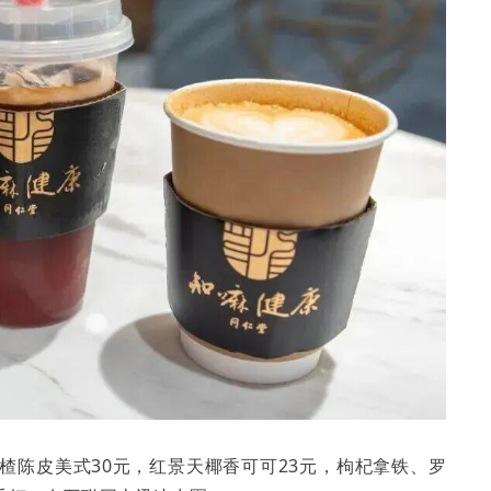
楂陈皮美式30元，红景天椰香可可23元，枸杞拿铁、罗