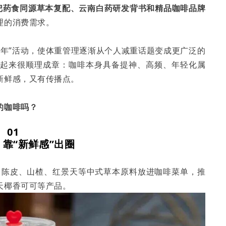
把药食同源草本复配、云南白药研发背书和精品咖啡品牌
理的消费需求。
理年”活动，使体重管理逐渐从个人减重话题变成更广泛的
看起来很顺理成章：咖啡本身具备提神、高频、年轻化属
新鲜感，又有传播点。
的咖啡吗？
01
靠“新鲜感”出圈
果、陈皮、山楂、红景天等中式草本原料放进咖啡菜单，推
天椰香可可等产品。