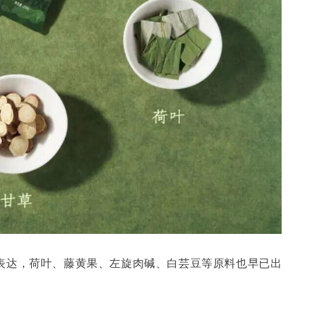
表达，荷叶、藤黄果、左旋肉碱、白芸豆等原料也早已出