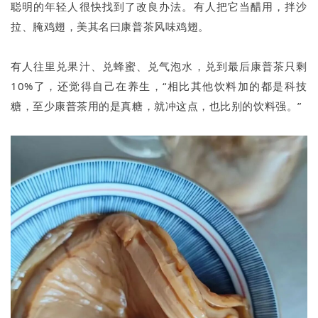
聪明的年轻人很快找到了改良办法。有人把它当醋用，拌沙
拉、腌鸡翅，美其名曰康普茶风味鸡翅。
有人往里兑果汁、兑蜂蜜、兑气泡水，兑到最后康普茶只剩
10%了，还觉得自己在养生，“相比其他饮料加的都是科技
糖，至少康普茶用的是真糖，就冲这点，也比别的饮料强。”