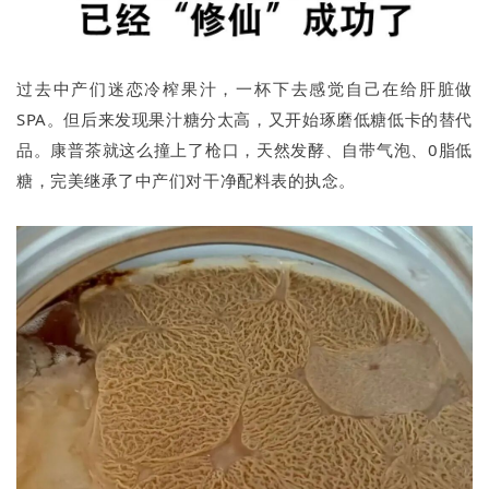
过去中产们迷恋冷榨果汁，一杯下去感觉自己在给肝脏做
SPA。但后来发现果汁糖分太高，又开始琢磨低糖低卡的替代
品。康普茶就这么撞上了枪口，天然发酵、自带气泡、0脂低
糖，完美继承了中产们对干净配料表的执念。