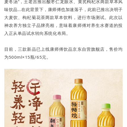
麦冬汤”，王老吉推出酸枣仁龙眼水、黄芪枸杞水两款草本风
味饮品...在此背景下，康师傅也加速落子，此前已推出决明子
大麦饮、枸杞菊花茶两款草本饮料，进行市场测试。此次以
神农养方独立子品牌亮相，意味着康师傅对养生水赛道的投
入正从单品试水转向系统化布局。
目前，三款新品已上线康师傅饮品京东自营旗舰店，售价均
为500ml×15瓶/65元。