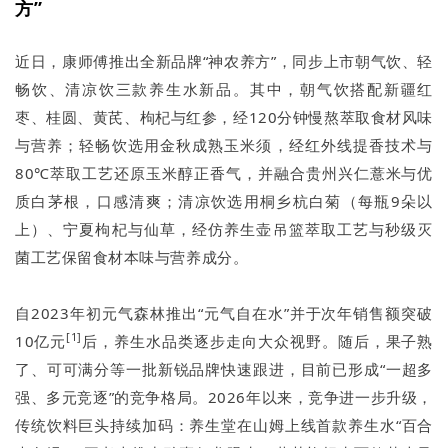
方”
近日，康师傅推出全新品牌“神农养方”，同步上市朝气饮、轻
畅饮、清凉饮三款养生水新品。其中，朝气饮搭配新疆红
枣、桂圆、黄芪、枸杞与红参，经120分钟慢熬萃取食材风味
与营养；轻畅饮选用金秋成熟玉米须，经红外线提香技术与
80℃萃取工艺还原玉米醇正香气，并融合贵州兴仁薏米与优
质白茅根，口感清爽；清凉饮选用桐乡杭白菊（每瓶9朵以
上）、宁夏枸杞与仙草，经仿养生壶吊篮萃取工艺与秒级灭
菌工艺保留食材本味与营养成分。
自2023年初元气森林推出“元气自在水”并于次年销售额突破
[1]
10亿元
后，养生水品类逐步走向大众视野。随后，果子熟
了、可可满分等一批新锐品牌快速跟进，目前已形成“一超多
强、多元竞逐”的竞争格局。2026年以来，竞争进一步升级，
传统饮料巨头持续加码：养生堂在山姆上线首款养生水“百合