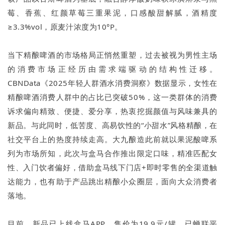
莓、香蕉、红颜草莓三重果泥，口感酸甜解腻，酒精度
≥3.3%vol，原麦汁浓度为10°P。
当下精酿啤酒的市场格局正悄然重塑，过去被视为男性主场
的消费市场正经历由需求端驱动的结构性迁移。
CBNData《2025年轻人群酒水消费洞察》数据显示，女性在
精酿啤酒消费人群中的占比已突破50%，这一类群体的消费
诉求偏向精致、便捷、爱分享，热衷挖掘颜值与风味兼具的
新品。与此同时，低苦度、高易饮性的“小甜水”风格精酿，在
社交平台上的热度持续走高。大九酿造此前就以果泥酸啤系
列为市场所知，此次与盒马合作推出限定口味，精准匹配女
性、入门饮者偏好，借助盒马线下门店+即时零售的全渠道触
达能力，也有助于产品跳出精酿小众圈层，面向大众消费者
落地。
目前，新品已上线盒马APP，售价为19.9元/罐，已蝉联平