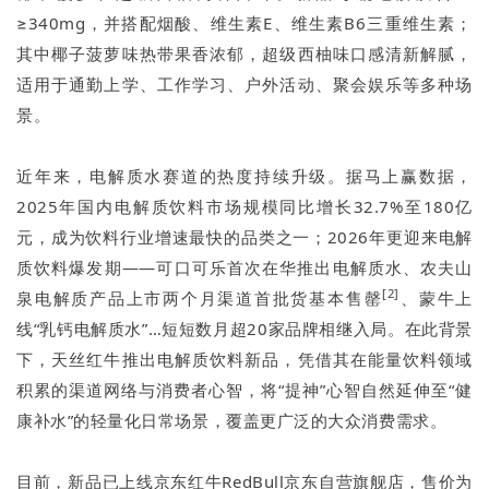
≥340mg，并搭配烟酸、维生素E、维生素B6三重维生素；
其中椰子菠萝味热带果香浓郁，超级西柚味口感清新解腻，
适用于通勤上学、工作学习、户外活动、聚会娱乐等多种场
景。
近年来，电解质水赛道的热度持续升级。据马上赢数据，
2025年国内电解质饮料市场规模同比增长32.7%至180亿
元，成为饮料行业增速最快的品类之一；2026年更迎来电解
质饮料爆发期——可口可乐首次在华推出电解质水、农夫山
[2]
泉电解质产品上市两个月渠道首批货基本售罄
、蒙牛上
线“乳钙电解质水”…短短数月超20家品牌相继入局。在此背景
下，天丝红牛推出电解质饮料新品，凭借其在能量饮料领域
积累的渠道网络与消费者心智，将“提神”心智自然延伸至“健
康补水”的轻量化日常场景，覆盖更广泛的大众消费需求。
目前，新品已上线京东红牛RedBull京东自营旗舰店，售价为