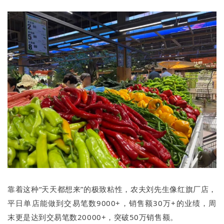
靠着这种“天天都想来”的极致粘性，农夫刘先生像红旗厂店，
平日单店能做到交易笔数9000+，销售额30万+的业绩，周
末更是达到交易笔数20000+，突破50万销售额。