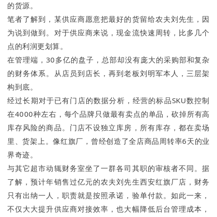
的货源。
笔者了解到，某供应商愿意把最好的货留给农夫刘先生，因
为说到做到。对于供应商来说，现金流快速周转，比多几个
点的利润更划算。
在管理端，30多亿的盘子，总部却没有庞大的采购部和复杂
的财务体系。从店员到店长，再到老板刘明军本人，三层架
构到底。
经过长期对于已有门店的数据分析，经营的标品SKU数控制
在4000种左右，每个品牌只做最有卖点的单品，砍掉所有高
库存风险的商品。门店不设独立库房，所有库存，都在卖场
里、货架上。像红旗厂，曾经创造了全店商品周转率6天的业
界奇迹。
与其它超市动辄财务室坐了一群各司其职的审核者不同。据
了解，预计年销售过亿元的农夫刘先生西安红旗厂店，财务
只有出纳一人，职责就是按照承诺，验单付款。如此一来，
不仅大大提升供应商对接效率，也大幅降低后台管理成本，