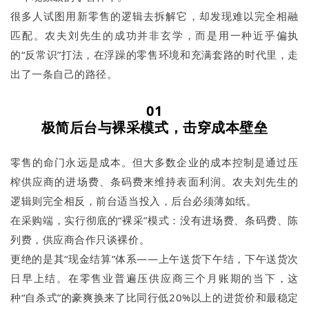
很多人试图用新零售的逻辑去拆解它，却发现难以完全相融
匹配。农夫刘先生的成功并非玄学，而是用一种近乎偏执
的“反常识”打法，在浮躁的零售环境和充满套路的时代里，走
出了一条自己的路径。
01
极简后台与裸采模式，击穿成本壁垒
零售的命门永远是成本。但大多数企业的成本控制是通过压
榨供应商的进场费、条码费来维持表面利润。农夫刘先生的
逻辑则完全相反，前台适当投入，后台必须薄如纸。
在采购端，实行彻底的“裸采”模式：没有进场费、条码费、陈
列费，供应商合作只谈裸价。
更绝的是其“现金结算”体系——上午送货下午结，下午送货次
日早上结。在零售业普遍压供应商三个月账期的当下，这
种“自杀式”的豪爽换来了比同行低20%以上的进货价和最稳定