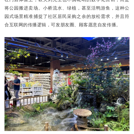
将公园搬进卖场。小桥流水、绿植，甚至活鸭游鱼，这种公
园式场景精准捕捉了社区居民采购之余的放松需求，并且符
合互联网的传播逻辑，可发朋友圈、顾客愿意自发传播。