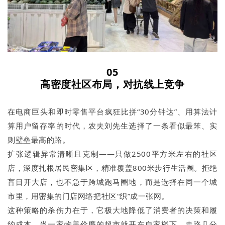
05
高密度社区布局，对抗线上竞争
在电商巨头和即时零售平台疯狂比拼“30分钟达”、用算法计
算用户留存率的时代，农夫刘先生选择了一条看似最笨、实
则壁垒最高的路。
扩张逻辑异常清晰且克制——只做2500平方米左右的社区
店，深度扎根居民密集区，精准覆盖800米步行生活圈。拒绝
盲目开大店，也不急于跨城跑马圈地，而是选择在同一个城
市里，用密集的门店网络把社区“织”成一张网。
这种策略的杀伤力在于，它极大地降低了消费者的决策和履
约成本。当一家物美价廉的超市就开在自家楼下，走路几分