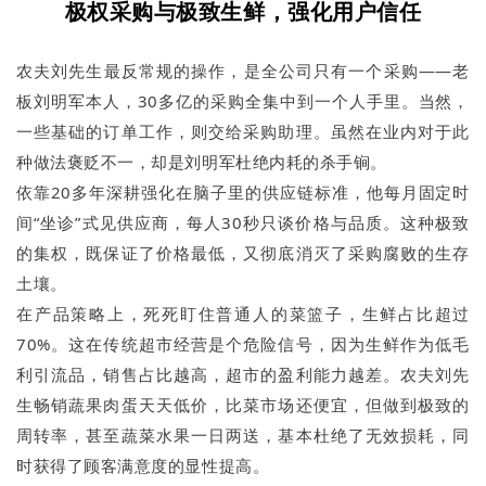
极权采购与极致生鲜，强化用户信任
农夫刘先生最反常规的操作，是全公司只有一个采购——老
板刘明军本人，30多亿的采购全集中到一个人手里。当然，
一些基础的订单工作，则交给采购助理。虽然在业内对于此
种做法褒贬不一，却是刘明军杜绝内耗的杀手锏。
依靠20多年深耕强化在脑子里的供应链标准，他每月固定时
间“坐诊”式见供应商，每人30秒只谈价格与品质。这种极致
的集权，既保证了价格最低，又彻底消灭了采购腐败的生存
土壤。
在产品策略上，死死盯住普通人的菜篮子，生鲜占比超过
70%。这在传统超市经营是个危险信号，因为生鲜作为低毛
利引流品，销售占比越高，超市的盈利能力越差。农夫刘先
生畅销蔬果肉蛋天天低价，比菜市场还便宜，但做到极致的
周转率，甚至蔬菜水果一日两送，基本杜绝了无效损耗，同
时获得了顾客满意度的显性提高。