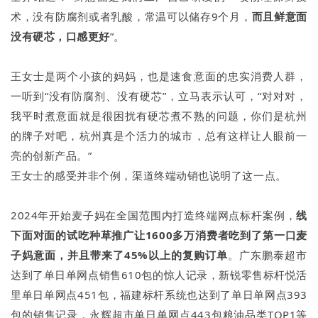
术，没有防腐剂或者乳酸，常温可以储存9个月，
而且鲜意面
没有硬芯，口感更好
”。
王女士是两个小孩的妈妈，也是速食意面的忠实消费人群，
一听到“没有防腐剂、没有硬芯”，立马表示认可，“对对对，
我平时煮意面就是很困扰有硬芯煮不熟的问题，你们是杭州
的牌子对吧，杭州真是个活力的城市，总有这样让人眼前一
亮的创新产品。”
王女士的感受并非个例，渠道终端动销也说明了这一点。
2024年开始麦子妈在全国范围内打造终端网点标杆案例，
线
下面对面的试吃种草推广让1600多万消费者吃到了第一口麦
子妈意面，并且带来了45%以上的复购订单
。广东鹏泰超市
达到了单日单网点销售610包的惊人记录，新锐零售标杆悦活
里单日单网点451包，福建标杆系统也达到了单日单网点393
包的销售记录，永辉超市单日单网点443包粮油品类TOP1等