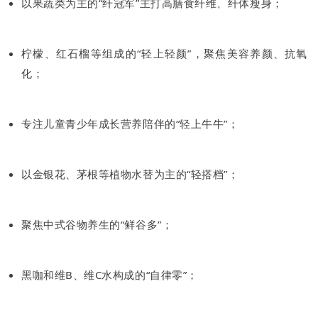
以果蔬类为主的“纤冠军”主打高膳食纤维、纤体瘦身；
柠檬、红石榴等组成的“轻上轻颜”，聚焦美容养颜、抗氧
化；
专注儿童青少年成长营养陪伴的“轻上牛牛”；
以金银花、茅根等植物水替为主的“轻搭档”；
聚焦中式谷物养生的“鲜谷多”；
黑咖和维B、维C水构成的“自律零”；