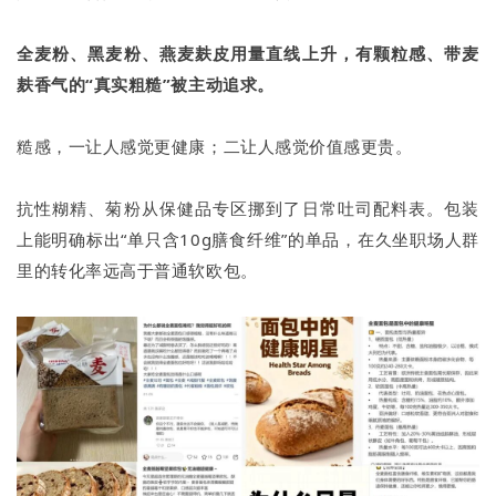
全麦粉、黑麦粉、燕麦麸皮用量直线上升，有颗粒感、带麦
麸香气的“真实粗糙”被主动追求。
糙感，一让人感觉更健康；二让人感觉价值感更贵。
抗性糊精、菊粉从保健品专区挪到了日常吐司配料表。包装
上能明确标出“单只含10g膳食纤维”的单品，在久坐职场人群
里的转化率远高于普通软欧包。