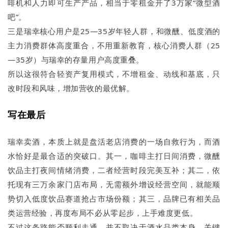
啡机和人力即可生产产品，相当于零租金开了3万家“微型酒
吧”。
三是瑞幸核心用户是25—35岁年轻人群，和微醺、低度酒的
主力消费群体高度重合，不用重新教育，核心消费人群（25
—35岁）与瑞幸的存量用户高度重叠。
所以这很符合轻资产复用模式，不增租金、动线和基底，只
改时段和风味，增加营收的最优解。
写在最后
瑞幸卖酒，本质上就是盘活老店消费的一场自救行为，而酒
水恰好是最合适的突破口。其一，咖啡主打日间消费，微醺
饮品主打夜间情绪消费，二者经营时段完美互补；其二，依
托现有三万余家门店布局，无需额外增设经营空间，就能顺
势切入低度饮品赛道抢占市场份额；其三，品牌已有相关品
类运营经验，再度布局不必从零起步，上手难度更低。
不过这条路能否顺利走通，并不取决于酒水品类本身，关键