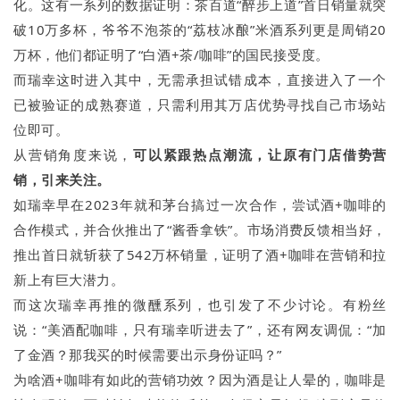
化。这有一系列的数据证明：茶百道“醉步上道”首日销量就突
破10万多杯，爷爷不泡茶的“荔枝冰酿”米酒系列更是周销20
万杯，他们都证明了“白酒+茶/咖啡”的国民接受度。
而瑞幸这时进入其中，无需承担试错成本，直接进入了一个
已被验证的成熟赛道，只需利用其万店优势寻找自己市场站
位即可。
从营销角度来说，
可以紧跟热点潮流，让原有门店借势营
销，引来关注。
如瑞幸早在2023年就和茅台搞过一次合作，尝试酒+咖啡的
合作模式，并合伙推出了“酱香拿铁”。市场消费反馈相当好，
推出首日就斩获了542万杯销量，证明了酒+咖啡在营销和拉
新上有巨大潜力。
而这次瑞幸再推的微醺系列，也引发了不少讨论。有粉丝
说：“美酒配咖啡，只有瑞幸听进去了”，还有网友调侃：“加
了金酒？那我买的时候需要出示身份证吗？”
为啥酒+咖啡有如此的营销功效？因为酒是让人晕的，咖啡是