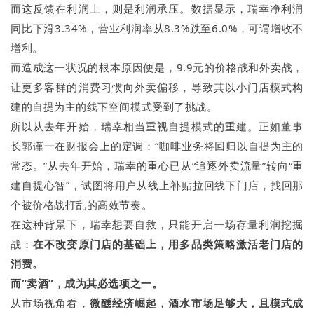
而这反馈在利润上，则是利润承压。数据显示，瑞幸净利润
同比下滑3.34%，营业利润率从8.3%跌至6.0%，可谓增收不
增利。
而造成这一状况的根本原因便是，9.9元的价格战和外卖战，
让更多客群的消费习惯向外卖偏移，导致其以小门店模式构
建的自提为主的线下空间模式受到了挑战。
所以从去年开始，瑞幸相当重视自提模式的重建。正如董事
长郭谨一在财报会上的定调：“咖啡业务将回归以自提为主的
常态。”从去年开始，瑞幸的重心已从“追逐外卖流量”转向“重
建自提心智”，试图将用户从线上补贴拉回线下门店，找回那
个被价格战打乱的高效节奏。
在这种背景下，瑞幸想要自救，只能开启一场存量利润挖掘
战：
在不改变原门店的基础上，用多品类策略激活老门店的
消费。
而“卖酒”，成为其必选项之一。
从市场视角看，
微醺经济崛起，酒水市场足够大，且模式成