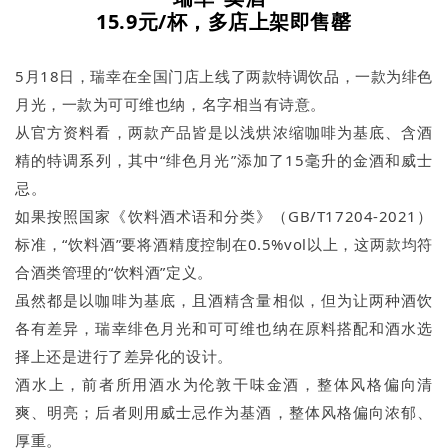
15.9元/杯，多店上架即售罄
5月18日，瑞幸在全国门店上线了两款特调饮品，一款为绯色
月光，一款为可可维也纳，名字相当有诗意。
从官方资料看，两款产品皆是以浅烘浓缩咖啡为基底、含酒
精的特调系列，其中“绯色月光”添加了15毫升的金酒和威士
忌。
如果按照国家《饮料酒术语和分类》（GB/T17204-2021）
标准，“饮料酒”要将酒精度控制在0.5%vol以上，这两款均符
合酒类管理的“饮料酒”定义。
虽然都是以咖啡为基底，且酒精含量相似，但为让两种酒饮
各有差异，瑞幸绯色月光和可可维也纳在原料搭配和酒水选
择上还是进行了差异化的设计。
酒水上，前者所用酒水为伦敦干味金酒，整体风格偏向清
爽、明亮；后者则用威士忌作为基酒，整体风格偏向浓郁、
厚重。