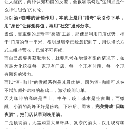
让人醒的，两种认知功能的反差，会很容易勾起“这到底是什
么神仙组合”的讨论。
所以
酒+咖啡的营销作用，本质上是用“猎奇”吸引你下单，
用“身份”让你觉得值，再用“社交”逼你分享。
当然，更重要的是瑞幸“卖酒”主题，那便是利用门店优势，榨
干”门店的每一平米。很明显瑞幸已经意识到了，用快增长方
式去维持营收，已然不可再续。
而自己想要再获取增长，就要思考在增量有限的情况下，如
何最大化挖掘每一家现有门店、每一个现有时段、每一个现
有顾客的潜力。
而以“酒+咖啡”的微醺系列是其最优解。因为酒+咖啡可以在
不增加额外房租的基础上，激活晚间订单。
因为咖啡的高峰是早上、中午，晚上基本是空窗期；而微
醺、小酒的高峰正好是傍晚、下班后、周末，
完美拼成“日咖
夜酒”，把门店从早到晚用满。
二是预调酒，无需购置大量杯具、复杂的酒头，仅用现有咖