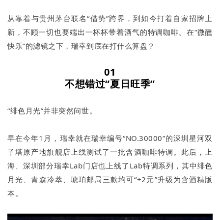
从靠着与贵州茅台联名“借势”跨界，到如今打着自家招牌上
新，不顾一切也要端出一杯杯带着酒气的特调咖啡。在“微醺
快乐”的滤镜之下，瑞幸到底在打什么算盘？
01
不想错过“夏日旺季”
“绯色月光”并非突然问世。
早在今年1月，瑞幸就在瑞幸编号“NO.30000”的深圳星河双
子塔原产地旗舰店上线测试了一批含酒咖啡特调。此后，上
海、深圳部分瑞幸Lab门店也上线了Lab特调系列，其中绯色
月光、青森冷萃、琥珀邮局三款均可“+2元”升级为含酒精版
本。