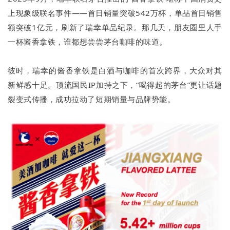
上现象级联名事件——首日销量突破542万杯，单品首日销售
额突破1亿元，刷新了瑞幸单品纪录。那几天，朋友圈里人手
一杯酱香拿铁，谁都想尝尝茅台咖啡的味道。
彼时，瑞幸的酱香拿铁是白酒与咖啡的首次跨界，大众对其
新鲜感十足。顶流国民IP加持之下，“喝得起的茅台”更让话题
裂变式传播，成功拉动了短期销量与品牌势能。