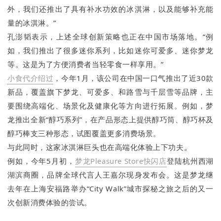
外，我们还推出了具有补水功效的冰淇淋，以及能够补充能
量的冰淇淋。”
孔澎韬表示，上述全球创新策略也正在中国市场落地。“例
如，我们推出了很多迷你系列，比如迷你可爱多、迷你梦龙
等。这是为了方便消费者当轻零食一样享用。”
小食代介绍过
，今年1月，该公司在中国一口气推出了近30款
新品，覆盖旗下梦龙、可爱多、和路雪与千层雪等品牌，主
要围绕高端化、场景化及健康化等方向进行拓展。例如，梦
龙推出全新“醇巧系列”，在产品形态上提供醇巧筒、醇巧杯及
醇巧棒支三种形态，试图覆盖更多消费场景。
与此同时，这家冰淇淋巨头也在高端化体验上下功夫。
例如，今年5月初，
梦龙
Pleasure Store
快闪店
登陆杭州西湖
湖滨商圈，品牌全球代言人王嘉尔现身发布会。这是梦龙继
去年在上海安福路举办“City Walk”城市探秘之旅之后的又一
次创新消费体验的尝试。