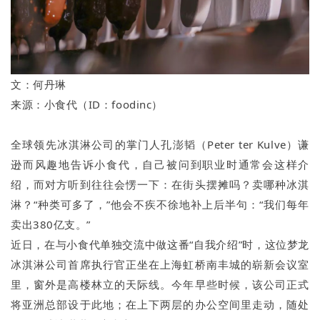
文：何丹琳
来源：小食代（ID：foodinc）
全球领先冰淇淋公司的掌门人孔澎韬（Peter ter Kulve）谦
逊而风趣地告诉小食代，自己被问到职业时通常会这样介
绍，而对方听到往往会愣一下：在街头摆摊吗？卖哪种冰淇
淋？“种类可多了，”他会不疾不徐地补上后半句：“我们每年
卖出380亿支。”
近日，在与小食代单独交流中做这番“自我介绍”时，这位梦龙
冰淇淋公司首席执行官正坐在上海虹桥南丰城的崭新会议室
里，窗外是高楼林立的天际线。今年早些时候，该公司正式
将亚洲总部设于此地；在上下两层的办公空间里走动，随处