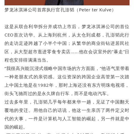
梦龙冰淇淋公司首席执行官孔澎韬（Peter ter Kulve）
这是从联合利华拆分并成功上市后，梦龙冰淇淋公司的首位
CEO首次访华。从上海到杭州，从太仓到成都，孔澎韬此行
的走访足迹跨越了小半个中国；从繁华的商业街钻进居民社
区，从大型超市逛进零食专卖店......他在会议室外的“暴走”日
程也安排得满满当当。
“我很高兴能沉浸式领略中国市场的方方面面，”他语气里带着
一种老朋友式的亲切感。这位资深的跨国企业高管第一次踏
上中国土地是在1982年，那时上海还没有东方明珠电视塔，
街头飞驰而过的是永久牌自行车，而不是电动汽车。
过去多年里，孔澎韬几乎每年都来华一趟，见证了中国翻天
覆地的变迁。用他自己的话说，他这一生亲历了两件定义时
代的大事，一件是计算机与人工智能的崛起，另一件就是中
国的崛起。