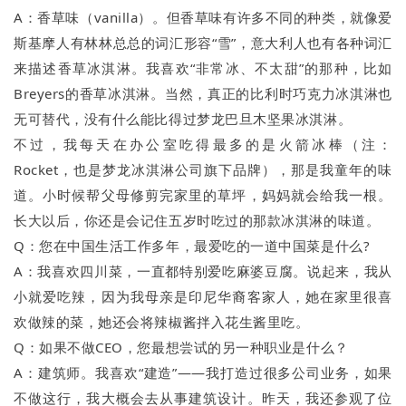
A：香草味（vanilla）。但香草味有许多不同的种类，就像爱
斯基摩人有林林总总的词汇形容“雪”，意大利人也有各种词汇
来描述香草冰淇淋。我喜欢“非常冰、不太甜”的那种，比如
Breyers的香草冰淇淋。当然，真正的比利时巧克力冰淇淋也
无可替代，没有什么能比得过梦龙巴旦木坚果冰淇淋。
不过，我每天在办公室吃得最多的是火箭冰棒（注：
Rocket，也是梦龙冰淇淋公司旗下品牌），那是我童年的味
道。小时候帮父母修剪完家里的草坪，妈妈就会给我一根。
长大以后，你还是会记住五岁时吃过的那款冰淇淋的味道。
Q：您在中国生活工作多年，最爱吃的一道中国菜是什么?
A：我喜欢四川菜，一直都特别爱吃麻婆豆腐。说起来，我从
小就爱吃辣，因为我母亲是印尼华裔客家人，她在家里很喜
欢做辣的菜，她还会将辣椒酱拌入花生酱里吃。
Q：如果不做CEO，您最想尝试的另一种职业是什么？
A：建筑师。我喜欢“建造”——我打造过很多公司业务，如果
不做这行，我大概会去从事建筑设计。昨天，我还参观了位