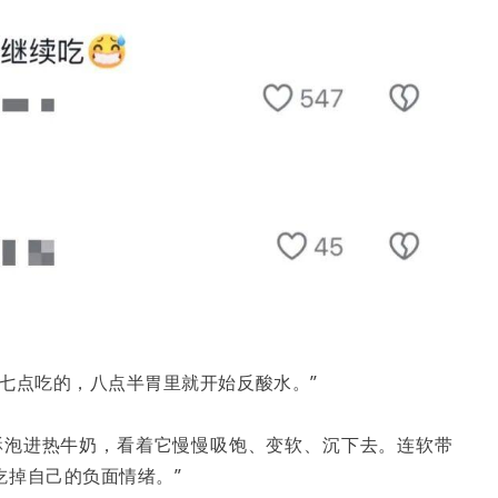
七点吃的，八点半胃里就开始反酸水。”
酥泡进热牛奶，看着它慢慢吸饱、变软、沉下去。连软带
吃掉自己的负面情绪。”