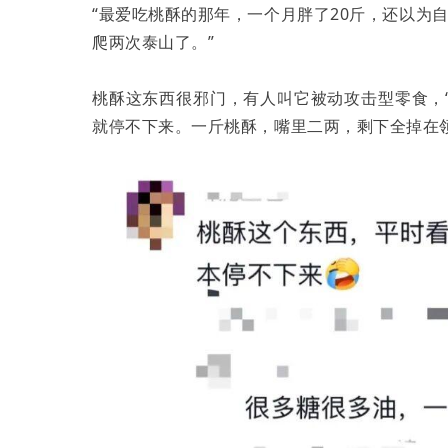
“最爱吃桃酥的那年，一个月胖了20斤，还以为
爬两次泰山了。”
桃酥这东西很邪门，有人叫它被动攻击型零食，
就停不下来。一斤桃酥，嘴里二两，剩下全掉在