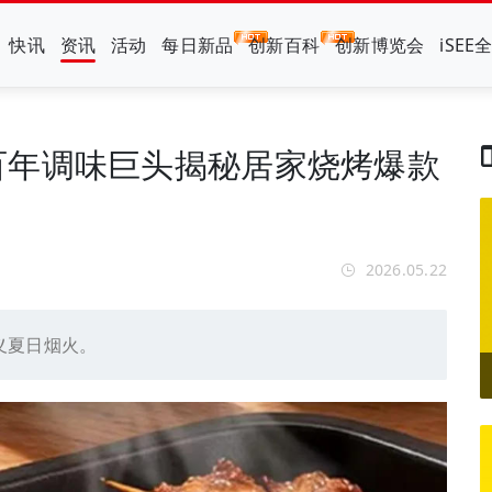
快讯
资讯
活动
每日新品
创新百科
创新博览会
iSEE
百年调味巨头揭秘居家烧烤爆款
2026.05.22
义夏日烟火。