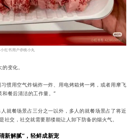
：小红书用户@桃小丸
大的变化。
则习惯用空气炸锅炸一炸、用电烤箱烤一烤，或者用摩飞
菜和餐后清洁的工作量。”
单人就餐场景占三分之一以外，多人的就餐场景占了将近
就是社交，社交就需要那缕能让人卸下防备的烟火气。
到 “清新解腻”，轻鲜成新宠