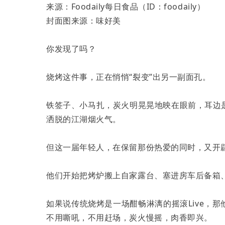
来源：Foodaily每日食品（ID：foodaily）
封面图来源：味好美
你发现了吗？
烧烤这件事，正在悄悄“裂变”出另一副面孔。
铁签子、小马扎，炭火明晃晃地映在眼前，耳边
洒脱的江湖烟火气。
但这一届年轻人，在保留那份热爱的同时，又开辟
他们开始把烤炉搬上自家露台、塞进房车后备箱、支在
如果说传统烧烤是一场酣畅淋漓的摇滚Live，
不用嘶吼，不用赶场，炭火慢摇，肉香即兴。