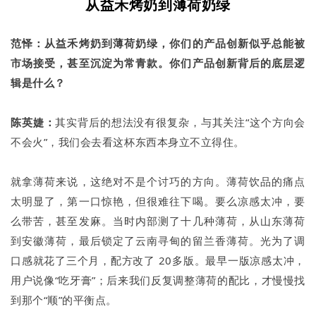
从益禾烤奶到薄荷奶绿
范怿：从益禾烤奶到薄荷奶绿，你们的产品创新似乎总能被
市场接受，甚至沉淀为常青款。你们产品创新背后的底层逻
辑是什么？
陈英婕：
其实背后的想法没有很复杂，与其关注“这个方向会
不会火”，我们会去看这杯东西本身立不立得住。
就拿薄荷来说，这绝对不是个讨巧的方向。薄荷饮品的痛点
太明显了，第一口惊艳，但很难往下喝。要么凉感太冲，要
么带苦，甚至发麻。当时内部测了十几种薄荷，从山东薄荷
到安徽薄荷，最后锁定了云南寻甸的留兰香薄荷。光为了调
口感就花了三个月，配方改了 20多版。最早一版凉感太冲，
用户说像“吃牙膏”；后来我们反复调整薄荷的配比，才慢慢找
到那个“顺”的平衡点。