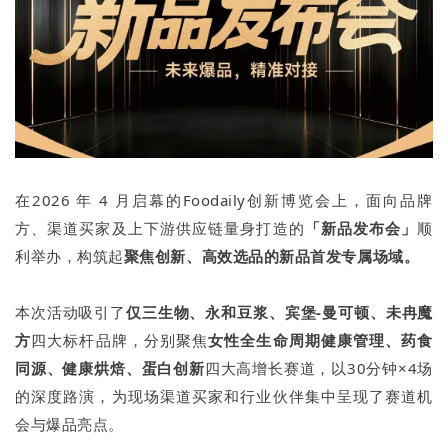
在2026 年 4 月启幕的Foodaily创新博览会上，面向品牌
方、渠道买家及上下游供应链量身打造的
「新品发布会」
顺
利举办，构筑起
聚焦创新、高效选品的新品首发专属场域。
本次活动吸引了
仅三生物、永和豆浆、宾堡-曼可顿、未冉魔
方
四大标杆品牌，分别聚焦
女性全生命周期健康管理、药食
同源、健康烘焙、蛋白创新
四大高增长赛道，以30分钟×4场
的深度路演，为现场渠道买家和行业伙伴集中呈现了赛道机
会与爆品亮点。