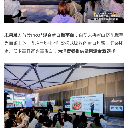
T
未冉魔方
首发
PRO
混合蛋白魔芋面
，自研未冉蛋白搭配魔芋
为面条主体，配合“快-中-慢”阶梯式吸收的蛋白炸酱，开袋即
食、低卡高纤富含高蛋白，
为消费者提供健康速食新选择
。