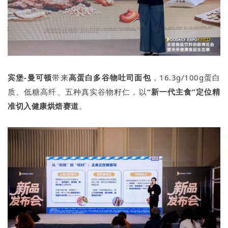
宾堡-曼可顿
带来
高蛋白多谷物吐司面包
，16.3g/100g蛋白
质、低糖高纤、五种真实谷物籽仁，以
“新一代主食”定位精
准切入健康烘焙赛道
。