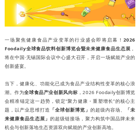
一场聚焦健康食品产业变革的行业盛会即将启幕！
2026
Foodaily全球食品饮料创新博览会暨未来健康食品生态展
，
将在中国·无锡国际会议中心盛大召开，开启一场赋能产业的
创新盛宴。
当下，健康化、功能化已成为食品产业结构性变革的核心浪
潮。作为
全球食品产业
创新
风向标
，2026 Foodaily创新博览
会精准锚定这一趋势，锁定“聚力健康・重塑增长”的核心主
题，以产业思维打造
「全球创新博览」
的超级内容场、
「未
来健康食品生态展」
的超级链接场，聚力构筑中国品牌未来
机会与创新落地生态资源双向赋能的产业创新高地。