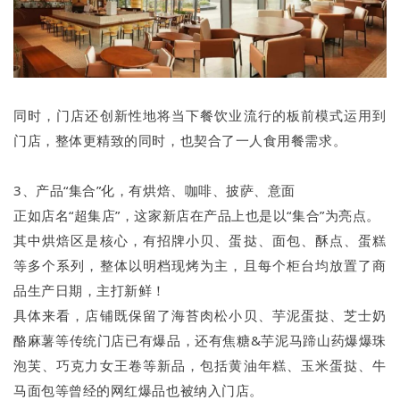
同时，门店还创新性地将当下餐饮业流行的板前模式运用到
门店，整体更精致的同时，也契合了一人食用餐需求。
3、产品“集合”化，有烘焙、咖啡、披萨、意面
正如店名“超集店”，这家新店在产品上也是以“集合”为亮点。
其中烘焙区是核心，有招牌小贝、蛋挞、面包、酥点、蛋糕
等多个系列，整体以明档现烤为主，且每个柜台均放置了商
品生产日期，主打新鲜！
具体来看，店铺既保留了海苔肉松小贝、芋泥蛋挞、芝士奶
酪麻薯等传统门店已有爆品，还有焦糖&芋泥马蹄山药爆爆珠
泡芙、巧克力女王卷等新品，包括黄油年糕、玉米蛋挞、牛
马面包等曾经的网红爆品也被纳入门店。