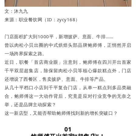
文：沐九九
来源：职业餐饮网（ID：zycy168）
门店面积扩大到1000平，新增披萨、意面、牛排……
曾以肉松小贝出圈的中式烘焙头部品牌鲍师傅，正悄然开启
一场跨界探索之路。
近日，职餐「首店商业眼」注意到，鲍师傅在四川开出首家
千平双层超集店，除保留肉松小贝等核心爆款糕点外，门店
还增设了西餐区，售卖披萨、意面、牛排等产品。
从几十平档口小店到千平复合门店，从单一糕点到多品类融
合，鲍师傅这一大动作背后，究竟是应对行业竞争的无奈之
举，还是品牌主动探索？
这一新店型，又能否帮助鲍师傅找到新的增长突破口？
01