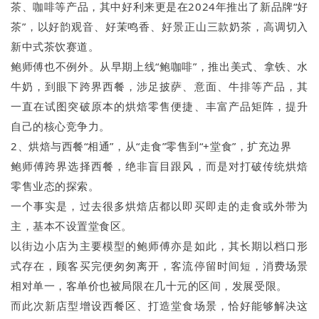
茶、咖啡等产品，其中好利来更是在2024年推出了新品牌“好
茶”，以好韵观音、好茉鸣香、好景正山三款奶茶，高调切入
新中式茶饮赛道。
鲍师傅也不例外。从早期上线“鲍咖啡”，推出美式、拿铁、水
牛奶，到眼下跨界西餐，涉足披萨、意面、牛排等产品，其
一直在试图突破原本的烘焙零售便捷、丰富产品矩阵，提升
自己的核心竞争力。
2、烘焙与西餐“相通”，从“走食”零售到“+堂食”，扩充边界
鲍师傅跨界选择西餐，绝非盲目跟风，而是对打破传统烘焙
零售业态的探索。
一个事实是，过去很多烘焙店都以即买即走的走食或外带为
主，基本不设置堂食区。
以街边小店为主要模型的鲍师傅亦是如此，其长期以档口形
式存在，顾客买完便匆匆离开，客流停留时间短，消费场景
相对单一，客单价也被局限在几十元的区间，发展受限。
而此次新店型增设西餐区、打造堂食场景，恰好能够解决这