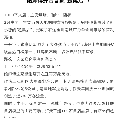
鲍师傅开出首家“超集店”！
1000平大店，主卖烘焙、咖啡、西餐…
2月中旬，宜宾万象天地的围挡悄然拆除，鲍师傅带着其全新
形态的“超集店”，完成了在这座川南城市乃至全国市场的首次
亮相。
一开业，这家店就成为了大众焦点，不仅迅速登上当地面包/
饮品热门榜第一，且客流不断，多款产品供不应求。
那么，这家店究竟有何亮点？
1、面积1000平，新增“堂食区”
鲍师傅这家超集店开在宜宾万象天地。
作为三江新区大型商业综合体，其无缝衔接宜宾高铁站，两
者相距不足3公里，是当地客流高地，仅去年国庆开业期间就
创造了近200万客流量。
同时，由于租金相对一二线城市更低，也成为许多品牌打磨
首店模型的主要商场，汇聚了超100家首店品牌，首店比例超
过40%。