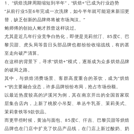
1、“烘焙洗牌周期缩短到半年”，“烘焙+”已成为行业趋势
“从前行业5至6年完成一次洗牌，如今半年就可能迎来新旧更
替，缺乏创新的品牌终将被市场淘汰。”
鲍师傅的创始人鲍才胜曾这样说过。
尤其是近几年行业竞争白热化，即便是克莉丝汀、85度C、巴
黎贝甜、虎头局等昔日头部品牌也都纷纷收缩战线，有的甚
至走向破产清算。
在这样的背景下，寻求“烘焙+”模式，逐渐成为众多烘焙品牌
的破局之路。
其中，与烘焙消费场景、客群高度重合的茶饮，成为“烘焙
+”的主要融合业态，许多品牌纷纷布局，抢占市场份额。
以最近热度较高的泸溪河为例，其在南京开出的全国首家双
层集合店内，上新了桃胶小吊梨、单丛牛乳茶、茉莉美式、
茉莉拿铁等9款饮品。
而更早些时候，黄油与面包、85度C、仟吉、巴黎贝甜等烘焙
品牌也在门店中扩充了饮品产品线，在门店上新过酸奶、奶