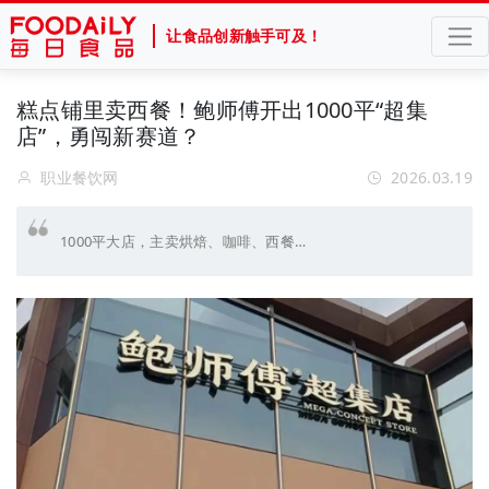
让食品创新触手可及！
糕点铺里卖西餐！鲍师傅开出1000平“超集
店”，勇闯新赛道？
职业餐饮网
2026.03.19
1000平大店，主卖烘焙、咖啡、西餐…