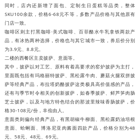
同时，店内还新增了面包、定制生日蛋糕等品类，整体
SKU100余款，价格6-68元不等，多数产品价格与其他原有
门店一致。
咖啡区则主打黑咖啡·美式咖啡、百菲酪水牛乳拿铁两款产
品，有冰热两种选择，价格也与其它城市一致，券后价分别
为3.9元、8.8元。
二楼的西餐区主卖披萨、意面等。
其中，披萨以对工艺、原料有着高要求的窑炉披萨为主打，
里面既包括有玛格丽特披萨、黑松露牛肉、蘑菇火腿双拼披
萨等经典产品，布拉塔奶酪披萨这类极具高价值感的产品，
还有与季节时令相关的创新披萨，如春季披萨、鲜芦笋肉肠
芝士披萨，以及与地方特色结合的那波里辣味香肠披萨，价
格30-108元/份，丰俭由人。
意面类则偏向经典产品，有黑胡椒牛柳面、黑松露奶油培根
意面、蛤蜊面、博洛尼亚肉酱面四款产品，价格分别为48
元、58元、48元、69元。