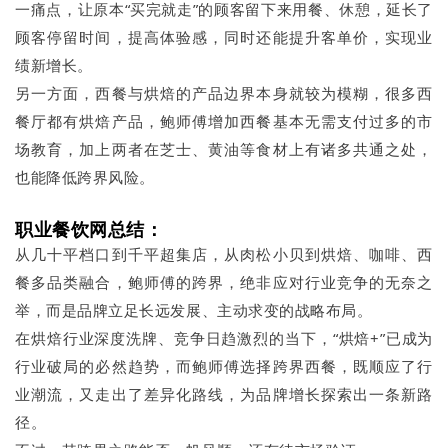
一痛点，让原本“买完就走”的顾客留下来用餐、休憩，延长了
顾客停留时间，提高体验感，同时还能提升客单价，实现业
绩新增长。
另一方面，西餐与烘焙的产品边界本身就较为模糊，很多西
餐厅都有烘焙产品，鲍师傅增加西餐基本无需支付过多的市
场教育，加上两者在芝士、黄油等食材上有诸多共通之处，
也能降低跨界风险。
职业餐饮网总结：
从几十平档口到千平超集店，从肉松小贝到烘焙、咖啡、西
餐多品类融合，鲍师傅的跨界，绝非应对行业竞争的无奈之
举，而是品牌立足长远发展、主动求变的战略布局。
在烘焙行业深度洗牌、竞争日趋激烈的当下，“烘焙+”已成为
行业破局的必然趋势，而鲍师傅选择跨界西餐，既顺应了行
业潮流，又走出了差异化路线，为品牌增长探索出一条新路
径。