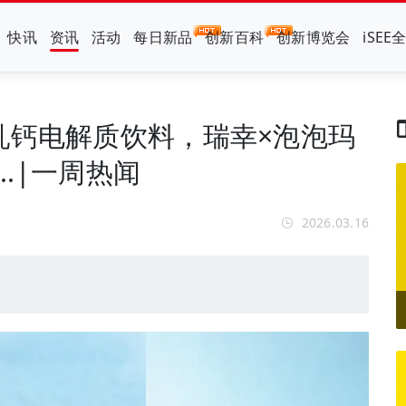
快讯
资讯
活动
每日新品
创新百科
创新博览会
iSEE
乳钙电解质饮料，瑞幸×泡泡玛
..|一周热闻
2026.03.16