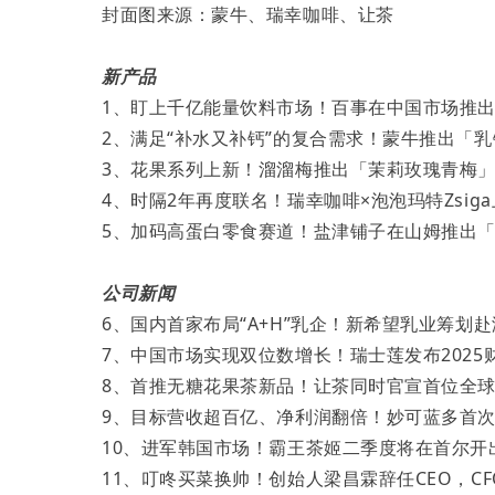
封面图来源：蒙牛、瑞幸咖啡、让茶
新产品
1、盯上千亿能量饮料市场！百事在中国市场推出「S
2、满足“补水又补钙”的复合需求！蒙牛推出「
3、花果系列上新！溜溜梅推出「茉莉玫瑰青梅
4、时隔2年再度联名！瑞幸咖啡×泡泡玛特Zsig
5、加码高蛋白零食赛道！盐津铺子在山姆推出「
公司新闻
6、国内首家布局“A+H”乳企！新希望乳业筹划
7、中国市场实现双位数增长！瑞士莲发布2025
8、首推无糖花果茶新品！让茶同时官宣首位全
9、目标营收超百亿、净利润翻倍！妙可蓝多首次提出
10、进军韩国市场！霸王茶姬二季度将在首尔开
11、叮咚买菜换帅！创始人梁昌霖辞任CEO，C