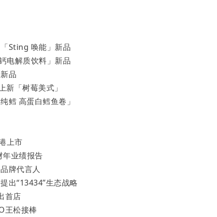
ting 唤能」新品
乳钙电解质饮料」新品
」新品
a上新「树莓美式」
纯鳕 高蛋白鳕鱼卷」
赴港上市
财年业绩报告
球品牌代言人
“13434”生态战略
出首店
FO王松接棒