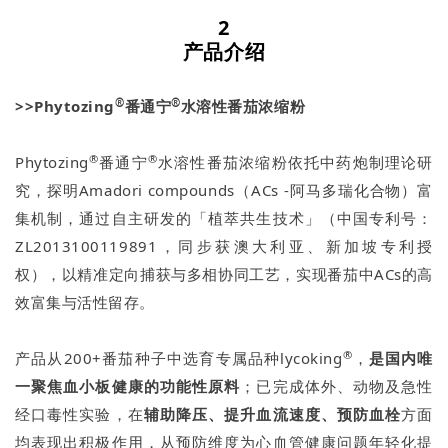
2
产品介绍
®
®
>>Phytozing
番通宁
水溶性番茄浓缩粉
®
®
Phytozing
番通宁
水溶性番茄浓缩粉依托中药炮制理论研
究，探明Amadori compounds（ACs -阿马多瑞化合物）富
集机制，通过自主研发的「植萃共生技术」（中国专利号：
ZL2013100119891，同步获澳大利亚、新加坡专利授
权），以精准定向捕获与多相协同工艺，实现番茄中ACs的高
效富集与活性留存。
®
产品从200+番茄种子中选育专属品种lycoking
，
是国内唯
一聚焦血小板健康的功能性原料
；已完成体外、动物及急性
经口毒性实验，在
辅助降压、提升血流速度、预防血栓
方面
均表现出积极作用，从预防维度为心血管健康问题年轻化提