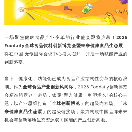
一场聚焦健康食品产业变革的行业盛会即将启幕！
2026
Foodaily全球食品饮料创新博览会暨未来健康食品生态展
，
将在中国·无锡国际会议中心盛大召开，开启一场赋能产业的
创新盛宴。
当下，健康化、功能化已成为食品产业结构性变革的核心浪
潮。作为
全球食品产业
创新
风向标
，2026 Foodaily创新博览
会精准锚定这一趋势，锁定“聚力健康・重塑增长”的核心主
题，以产业思维打造
「全球创新博览」
的超级内容场、
「未
来健康食品生态展」
的超级链接场，聚力构筑中国品牌未来
机会与创新落地生态资源双向赋能的产业创新高地。