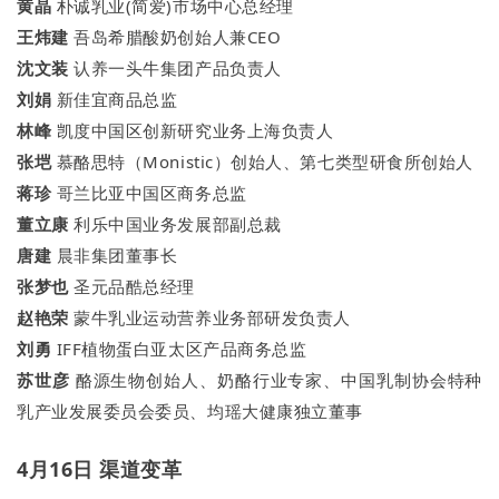
黄晶
朴诚乳业(简爱)市场中心总经理
王炜建
吾岛希腊酸奶创始人兼CEO
沈文装
认养一头牛集团产品负责人
刘娟
新佳宜商品总监
林峰
凯度中国区创新研究业务上海负责人
张垲
慕酪思特（Monistic）创始人、第七类型研食所创始人
蒋珍
哥兰比亚中国区商务总监
董立康
利乐中国业务发展部副总裁
唐建
晨非集团董事长
张梦也
圣元品酷总经理
赵艳荣
蒙牛乳业运动营养业务部研发负责人
刘勇
IFF植物蛋白亚太区产品商务总监
苏世彦
酪源生物创始人、奶酪行业专家、中国乳制协会特种
乳产业发展委员会委员、均瑶大健康独立董事
4月16日 渠道变革