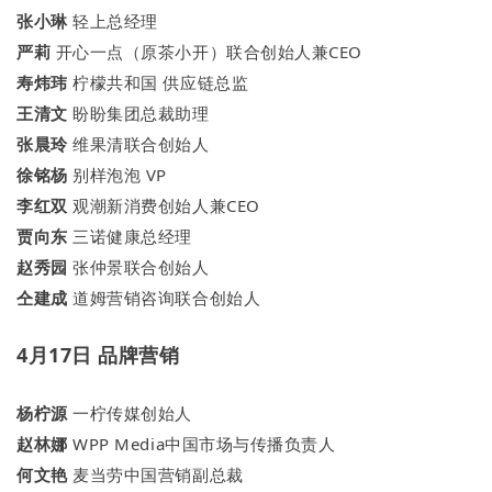
张小琳
轻上总经理
严莉
开心一点（原茶小开）联合创始人兼CEO
寿炜玮
柠檬共和国 供应链总监
王清文
盼盼集团总裁助理
张晨玲
维果清联合创始人
徐铭杨
别样泡泡 VP
李红双
观潮新消费创始人兼CEO
贾向东
三诺健康总经理
赵秀园
张仲景联合创始人
仝建成
道姆营销咨询联合创始人
4月17日 品牌营销
杨柠源
一柠传媒创始人
赵林娜
WPP Media中国市场与传播负责人
何文艳
麦当劳中国营销副总裁