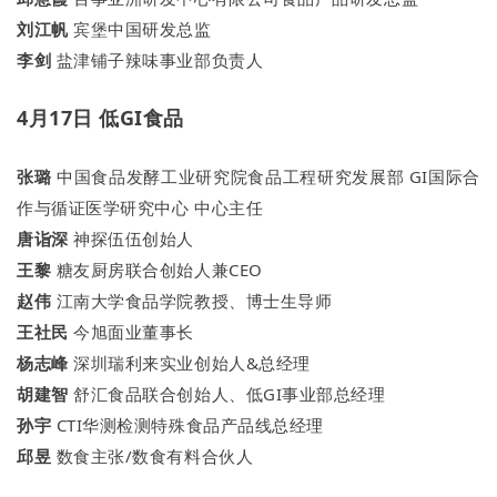
刘江帆
宾堡中国研发总监
李剑
盐津铺子辣味事业部负责人
4月17日 低GI食品
张璐
中国食品发酵工业研究院食品工程研究发展部 GI国际合
作与循证医学研究中心 中心主任
唐诣深
神探伍伍创始人
王黎
糖友厨房联合创始人兼CEO
赵伟
江南大学食品学院教授、博士生导师
王社民
今旭面业董事长
杨志峰
深圳瑞利来实业创始人&总经理
胡建智
舒汇食品联合创始人、低GI事业部总经理
孙宇
CTI华测检测特殊食品产品线总经理
邱昱
数食主张/数食有料合伙人