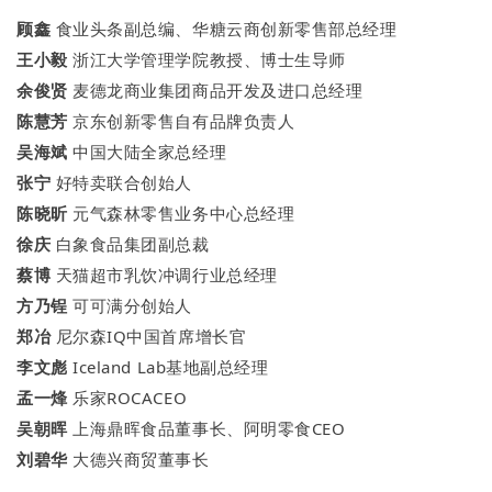
顾鑫
食业头条副总编、华糖云商创新零售部总经理
王小毅
浙江大学管理学院教授、博士生导师
余俊贤
麦德龙商业集团商品开发及进口总经理
陈慧芳
京东创新零售自有品牌负责人
吴海斌
中国大陆全家总经理
张宁
好特卖联合创始人
陈晓昕
元气森林零售业务中心总经理
徐庆
白象食品集团副总裁
蔡博
天猫超市乳饮冲调行业总经理
方乃锃
可可满分创始人
郑冶
尼尔森IQ中国首席增长官
李文彪
Iceland Lab基地副总经理
孟一烽
乐家ROCACEO
吴朝晖
上海鼎晖食品董事长、阿明零食CEO
刘碧华
大德兴商贸董事长