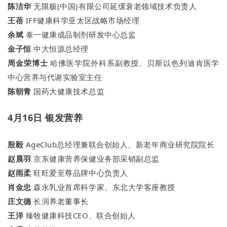
陈洁华
无限极(中国)有限公司延缓衰老领域技术负责人
王蓓
IFF健康科学亚太区战略市场经理
余斌
泰一健康成品制剂研发中心总监
金子恒
中大恒源总经理
周金荣博士
哈佛医学院外科系副教授、贝斯以色列迪肯医学
中心营养与代谢实验室主任
陈朝青
国药大健康技术总监
4月16日 银发营养
殷毅
AgeClub总经理兼联合创始人、新老年商业研究院院长
赵晨羽
京东健康营养保健业务部采销副总监
赵雨柔
旺旺爱至尊品牌中心负责人
肖金忠
森永乳业首席科学家、东北大学客座教授
庄文德
长润养老董事长
王洋
臻牧健康科技CEO、联合创始人