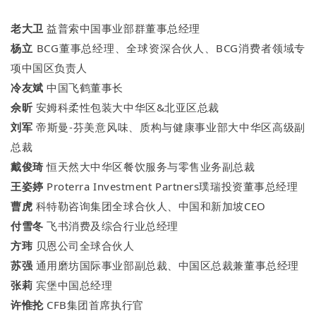
老大卫
益普索中国事业部群董事总经理
杨立
BCG董事总经理、全球资深合伙人、BCG消费者领域专
项中国区负责人
冷友斌
中国飞鹤董事长
佘昕
安姆科柔性包装大中华区&北亚区总裁
刘军
帝斯曼-芬美意风味、质构与健康事业部大中华区高级副
总裁
戴俊琦
恒天然大中华区餐饮服务与零售业务副总裁
王姿婷
Proterra Investment Partners璞瑞投资董事总经理
曹虎
科特勒咨询集团全球合伙人、中国和新加坡CEO
付雪冬
飞书消费及综合行业总经理
方玮
贝恩公司全球合伙人
苏强
通用磨坊国际事业部副总裁、中国区总裁兼董事总经理
张莉
宾堡中国总经理
许惟抡
CFB集团首席执行官