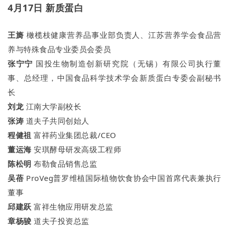
4月17日 新质蛋白
王旖
橄榄枝健康营养品事业部负责人、江苏营养学会食品营
养与特殊食品专业委员会委员
张宁宁
国投生物制造创新研究院（无锡）有限公司执行董
事、总经理，中国食品科学技术学会新质蛋白专委会副秘书
长
刘龙
江南大学副校长
张涛
道夫子共同创始人
程健祖
富祥药业集团总裁/CEO
董运海
安琪酵母研发高级工程师
陈松明
布勒食品销售总监
吴蓓
ProVeg普罗维植国际植物饮食协会中国首席代表兼执行
董事
邱建跃
富祥生物应用研发总监
章杨骏
道夫子投资总监