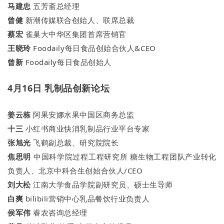
马建忠
五芳斋总经理
曾健
新潮传媒联合创始人、联席总裁
蔡宏
雀巢大中华区集团首席营销官
王晓玲
Foodaily每日食品创始合伙人&CEO
曾新
Foodaily每日食品创始人
4月16日 乳制品创新论坛
姜云栋
阿果安娜水果中国区商务总监
十三
小红书商业快消乳制品行业平台专家
张旭光
飞鹤副总裁、研究院院长
焦思明
中国科学院过程工程研究所 糖生物工程团队产业转化
负责人、北京中科合生创始合伙人/CEO
刘大松
江南大学食品学院副研究员、硕士生导师
白爽
bilibili营销中心乳品餐饮行业负责人
侯军伟
睿农咨询总经理