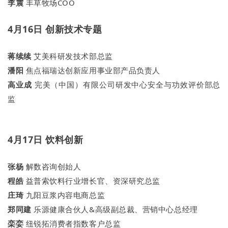
李震
丰草牧场COO
4月16日 创新技术专题
蒋续续
艾美科研发技术部总监
潘阳
焦点福瑞达创新应用事业部产品负责人
高业成
完美（中国）有限公司研发中心安全与功效评价部总
监
4月17日 饮料创新
张杨
解数咨询创始人
程皓
益普索饮料行业增长官、资深研究总监
庄琦
九阳豆浆内容电商总监
郑同建
乐源健康合伙人&高级副总裁、营销中心总经理
栾娈
纽锐拓消费者指数客户总监