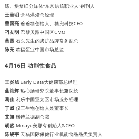
练、烘焙细分媒体“东京烘焙职业人”创刊人
王善明
盒马烘焙总经理
曹国亮
爸爸糖创始人、糖兜科技CEO
刁友明
巴黎贝甜中国区CMO
黄凰
石头先生的烤炉品牌常务副总
陈亮
欧福蛋业中国市场总监
4月16日 功能性食品
王炎旭
Early Data大健康部总经理
蓝灿辉
热心肠研究院董事长兼院长
葛佳
利乐中国亚太区市场服务经理
丁威
仅三生物创始人兼董事长
艾旭
诺特兰德副总裁
胡然
Minayo美那有创始人&CEO
陈锡宇
天猫国际保健行业机能食品品类负责人