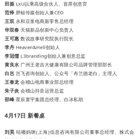
田振
LxU以乘高级合伙人、首席创意官
范怿
胖鲸传媒创始人兼CEO
王双
永和豆浆电商新零售总经理
华双春
天猫新品创新中心负责人
王可惠
数说故事研究院执行院长
李丹
Heaven&Hell创始人
李冠儒
L3branding创始人兼创意总监
黄良水
广州王老吉大健康有限公司品牌管理部部长
白岂
岂飞咨询创始人、公众号「布兰德老白」主理人
王春龙
会稽山电商事业部总经理
朱子炎
会稽山抖音运营总监
邵峰
星辰寰宇集团总经理、白冰私助
4月17日 新餐桌
刘昊
咕嘟妈咪(上海)信息咨询有限公司董事总经理、株式会