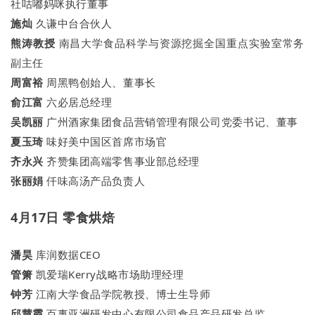
社咕嘟妈咪执行董事
施灿
久谦中台合伙人
熊涛教授
南昌大学食品科学与资源挖掘全国重点实验室常务
副主任
周富裕
周黑鸭创始人、董事长
俞江富
六必居总经理
吴凯丽
广州酒家集团食品营销管理有限公司党委书记、董事
夏玉琦
味好美中国区首席市场官
齐永兴
齐赞集团高端零售事业部总经理
张丽娟
仟味高汤产品负责人
4月17日 零食烘焙
潘昊
库润数据CEO
管箫
凯爱瑞Kerry战略市场助理经理
钟芳
江南大学食品学院教授、博士生导师
邱慧霞
百事亚洲研发中心有限公司食品产品研发总监