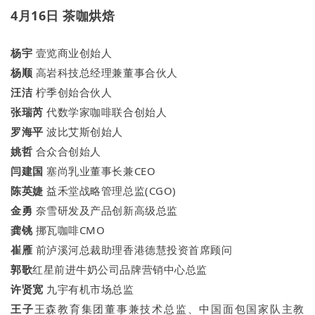
4月16日 茶咖烘焙
杨宇
壹览商业创始人
杨顺
高岩科技总经理兼董事合伙人
汪洁
柠季创始合伙人
张瑞芮
代数学家咖啡联合创始人
罗海平
波比艾斯创始人
姚哲
合众合创始人
闫建国
塞尚乳业董事长兼CEO
陈英婕
益禾堂战略管理总监(CGO)
金勇
奈雪研发及产品创新高级总监
龚铫
挪瓦咖啡CMO
崔雁
前泸溪河总裁助理香港德慧投资首席顾问
郭歌
红星前进牛奶公司品牌营销中心总监
许贤宽
九宇有机市场总监
王子
王森教育集团董事兼技术总监、中国面包国家队主教