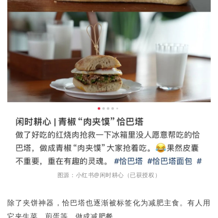
图源：小红书@闲时耕心（已获授权）
除了夹饼神器，恰巴塔也逐渐被标签化为减肥主食。有人用
它夹生菜、煎蛋等，做成减肥餐。