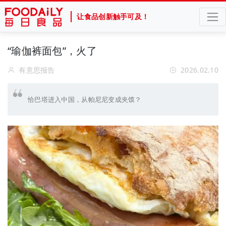
让食品创新触手可及！
“瑜伽裤面包”，火了
有意思报告
2026.02.10
恰巴塔进入中国，从帕尼尼变成夹馍？