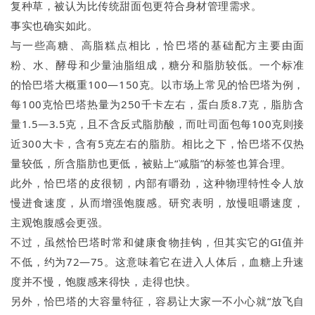
复种草，被认为比传统甜面包更符合身材管理需求。
事实也确实如此。
与一些高糖、高脂糕点相比，恰巴塔的基础配方主要由面
粉、水、酵母和少量油脂组成，糖分和脂肪较低。一个标准
的恰巴塔大概重100—150克。以市场上常见的恰巴塔为例，
每100克恰巴塔热量为250千卡左右，蛋白质8.7克，脂肪含
量1.5—3.5克，且不含反式脂肪酸，而吐司面包每100克则接
近300大卡，含有5克左右的脂肪。相比之下，恰巴塔不仅热
量较低，所含脂肪也更低，被贴上“减脂”的标签也算合理。
此外，恰巴塔的皮很韧，内部有嚼劲，这种物理特性令人放
慢进食速度，从而增强饱腹感。研究表明，放慢咀嚼速度，
主观饱腹感会更强。
不过，虽然恰巴塔时常和健康食物挂钩，但其实它的GI值并
不低，约为72—75。这意味着它在进入人体后，血糖上升速
度并不慢，饱腹感来得快，走得也快。
另外，恰巴塔的大容量特征，容易让大家一不小心就“放飞自