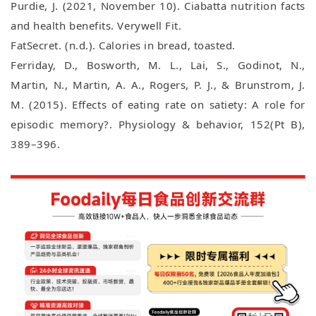
Purdie, J. (2021, November 10). Ciabatta nutrition facts
and health benefits. Verywell Fit.
FatSecret. (n.d.). Calories in bread, toasted.
Ferriday, D., Bosworth, M. L., Lai, S., Godinot, N.,
Martin, N., Martin, A. A., Rogers, P. J., & Brunstrom, J.
M. (2015). Effects of eating rate on satiety: A role for
episodic memory?. Physiology & behavior, 152(Pt B),
389–396.