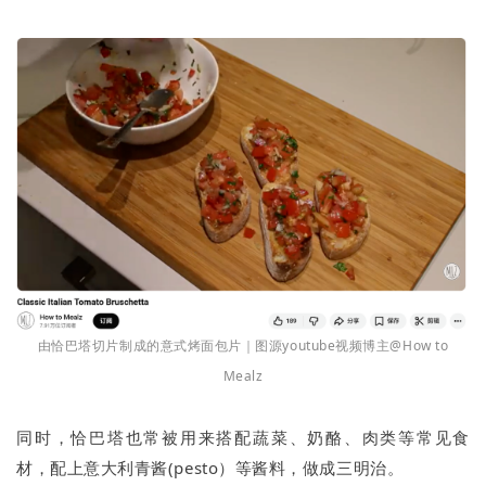
由恰巴塔切片制成的意式烤面包片｜图源youtube视频博主@How to
Mealz
同时，恰巴塔也常被用来搭配蔬菜、奶酪、肉类等常见食
材，配上意大利青酱(pesto）等酱料，做成三明治。