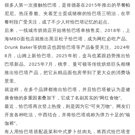
很多人第一次接触恰巴塔，是肯德基在2015年推出的早餐帕
尼尼。热压香脆、夹着芝士蛋或猪柳的恰巴塔三明治，在早
餐时段广受关注，成了不少人对恰巴塔记忆的起点。
后来，一线城市烘焙店开始将恰巴塔单独售卖。2018年，上
海MBD面包店就推出黑豆松子恰巴塔，成为网红必吃产品。
Drunk Baker等烘焙店也因恰巴塔等产品备受关注。2024年
8月，山姆上新恰巴塔。2025年初，盒马也紧跟趋势推出恰
巴塔新品。2025年7月，桃李、曼可顿等传统烘焙巨头相继
推出恰巴塔产品，把它从精品面包房带到了更大众的消费场
景里。
就这样，在多个品牌都推出恰巴塔，并且恰巴塔被认为是健
康食物的多重因素叠加下，它成了名副其实的“网红食物”。
最近，恰巴塔再次登上热搜，则是因为它“可夹万物”。网友们
开发各种吃法，中西结合，并将恰巴塔戏称为弹力十足的“瑜
伽裤”。
有人用恰巴塔搭配蔬菜和中式萝卜丝肉丸，将西式恰巴塔变