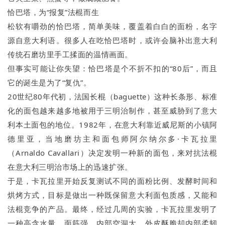
恰巴塔，为“报复”法棍而生
松软有嚼劲的恰巴塔，简单美味，覆盖着白白的面粉，名字
源自意大利语。很多人在吃恰巴塔时，或许会脑补出意大利
传统石磨坊里手工揉面的温情画面。
但事实可能让你失望：恰巴塔是个不折不扣的“80后”，而且
它的诞生是为了“复仇”。
20世纪80年代初，法国长棍（baguette）这种长条形、标准
化的面包越来越多地被用于三明治制作，甚至威胁到了意大
利本土面包的地位。1982年，在意大利靠近威尼斯的小镇阿
德里亚，当地磨坊主和面包师阿尔纳尔多·卡瓦拉里
（Arnaldo Cavallari）决定发明一种新的面包，来对抗法棍
在意大利三明治市场上的迅速扩张。
于是，卡瓦拉里开始反复测试不同的面粉比例、发酵时间和
烘烤方式，目标是做出一种既保留意大利面包质感，又能和
法棍竞争的产品。最终，经过几周的实验，卡瓦拉里发明了
一种高含水量、面筋强、内部空洞大、外皮酥脆却内部柔韧