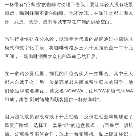
一杯带有“距离感”的咖啡时便埋下念头：要让年轻人没有场景
顾虑，喝到好喝不贵的咖啡。他还发现，在咖啡之都上海以
外，武汉、长沙、成都等城市存在广阔的供给空白。
当时行业恰处在分水岭，以瑞幸为代表的品牌通过小店快取
模式和数字化手段，将咖啡价格从三四十元拉低至一二十元
区间，一场咖啡消费大众化的革命已然开启。
在一家鸡公煲店里，挪瓦的四位合伙人一拍即合。其中三人
都来自饿了么，另一位是郭星君从挪威留学归来的同学，他
们给品牌取名挪瓦，英文名NOWWA，由NOW和语气词WA
组成，寓意“随时随地为顾客提供一杯好咖啡”。
因为团队成员都没有线下开店经验，反倒在创业早期规避了
重资产路线，选择了一套最“轻”的起盘模式：与西餐厅、烘焙
店、公寓楼等实体合作，放上一台咖啡机、贴上挪瓦标识，