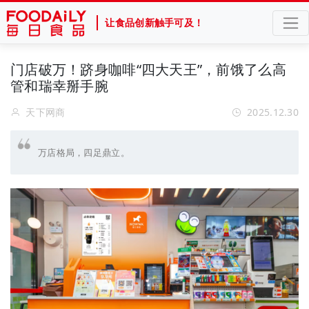
让食品创新触手可及！
门店破万！跻身咖啡“四大天王”，前饿了么高
管和瑞幸掰手腕
天下网商
2025.12.30
万店格局，四足鼎立。