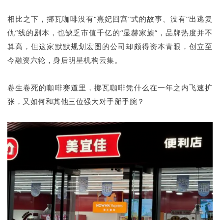
相比之下，挪瓦咖啡没有“熹妃回宫”式的故事、没有“出逃复
仇”线的剧本，也缺乏市值千亿的“显赫家族”，品牌热度并不
算高，但这家默默规划宏图的公司却颇得资本青眼，创立至
今融资六轮，身后明星机构云集。
卷生卷死的咖啡赛道里，挪瓦咖啡凭什么在一年之内飞速扩
张，又如何和其他三位强大对手掰手腕？