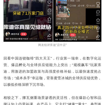
网友锐评库迪“店中店”
回看中国连锁咖啡“四大天王”，行业第一瑞幸，在数字化运
营、爆品孵化与全球供应链能力上突出；“规模飙车”玩家库
迪，用激进的加盟政策与高强度价格补贴，以最快速度抢占
市场；“成本杀手”幸运咖，背靠蜜雪冰城的全球供应链优势，
以极低价格深耕下沉市场。
相较之下，挪瓦侧重场景渗透的灵活性，但在爆款心智和品
牌认知上仍需补课。在产品上，它主打“健康”“量大”，典型单