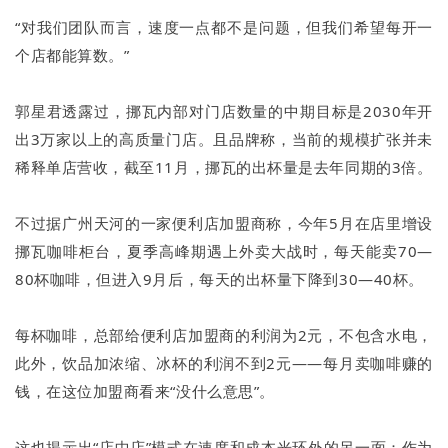
“对我们团队而言，速度一点都不是问题，但我们希望每开一
个店都能算数。”
郭星君透露过，挪瓦内部对门店数量的中期目标是2030年开
出3万家以上的高质量门店。且品牌称，当前的规模扩张并未
稀释单店营收，截至11月，挪瓦的出杯量是去年同期的3倍。
不过据广州天河的一家便利店加盟商称，今年5月在店里增设
挪瓦咖啡柜台，夏季高峰期遇上外卖大战时，每天能卖70—
80杯咖啡，但进入9月后，每天的出杯量下降到30—40杯。
每杯咖啡，总部给便利店加盟商的利润为2元，不包含水电，
此外，饮品加浓缩、冰杯的利润不到2元——每月卖咖啡赚的
钱，在这位加盟商看来“没什么意思”。
这也揭示出“店中店”模式在速度和成本光环外的另一面：作为