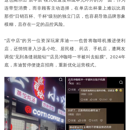
连带型消费，而非顾客主动选择，在单店出杯量上难以比肩
那些“日销百杯、千杯”级别的独立门店，也容易导致品牌形象
模糊，且存在一定的品控风险。
“店中店”的另一位资深玩家库迪——也曾将咖啡机搬进便利
店，还悄悄潜入沙县小吃、居民楼、药店、手机店，遭网友
调侃“见到条缝就能钻”“店员冲咖啡一半被叫去贴膜”。2024年
底，库迪暂停便捷店招商，重新优化运营模式。